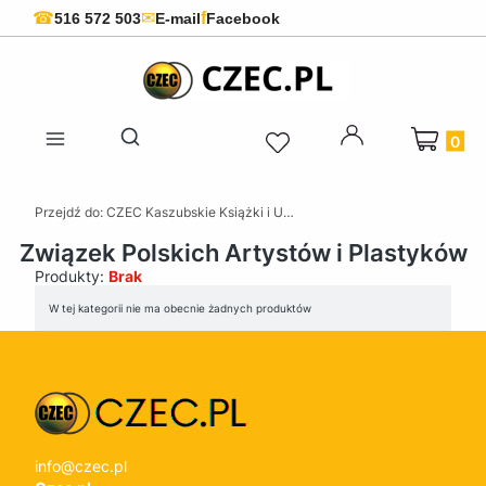
f
☎
✉
516 572 503
E-mail
Facebook
Produkty 
Otwórz wyszukiwarkę
Przejdź do:
CZEC Kaszubskie Książki i Upominki - Pamiątki z Kaszub
Związek Polskich Artystów i Plastyków
Produkty:
Brak
Lista produktów
W tej kategorii nie ma obecnie żadnych produktów
info@czec.pl