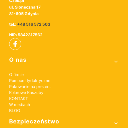
Czec.pl
ul. Słoneczna 17
81-605 Gdynia
tel.:
+48 516 572 503
NIP: 5842317562
Linki w stopce
O nas
O firmie
Pomoce dydaktyczne
Pakowanie na prezent
Kolorowe Kaszuby
KONTAKT
W mediach
BLOG
Bezpieczeństwo