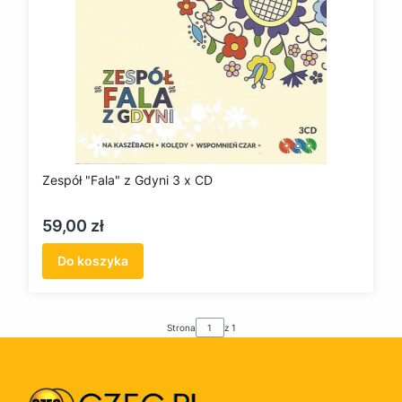
Zespół "Fala" z Gdyni 3 x CD
Cena
59,00 zł
Do koszyka
Strona
z 1