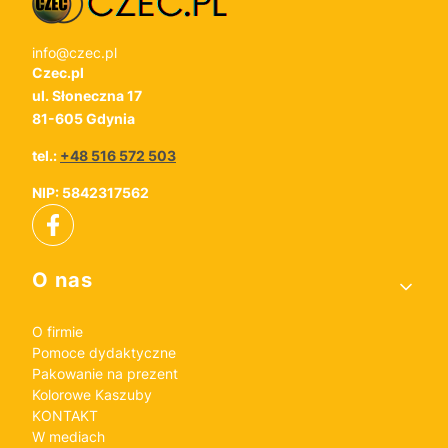
info@czec.pl
Czec.pl
ul. Słoneczna 17
81-605 Gdynia
tel.:
+48 516 572 503
NIP: 5842317562
Linki w stopce
O nas
O firmie
Pomoce dydaktyczne
Pakowanie na prezent
Kolorowe Kaszuby
KONTAKT
W mediach