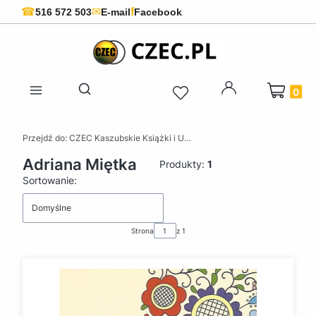
f
☎
✉
516 572 503
E-mail
Facebook
Produkty 
Otwórz wyszukiwarkę
Przejdź do:
CZEC Kaszubskie Książki i Upominki - Pamiątki z Kaszub
Adriana Miętka
Produkty:
1
Lista produktów
Sortowanie:
Domyślne
Strona
z 1