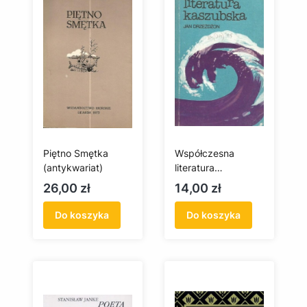
Piętno Smętka
Współczesna
(antykwariat)
literatura
kaszubska
Cena
Cena
26,00 zł
14,00 zł
(antykwariat)
Do koszyka
Do koszyka