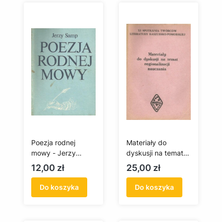
Poezja rodnej
Materiały do
mowy - Jerzy
dyskusji na temat
Samp (antykwariat)
regionalizacji
Cena
Cena
12,00 zł
25,00 zł
nauczania
(antykwariat)
Do koszyka
Do koszyka