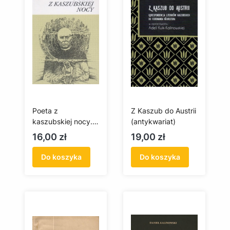
Poeta z
Z Kaszub do Austrii
kaszubskiej nocy.
(antykwariat)
Życie i twórczość
Cena
Cena
16,00 zł
19,00 zł
ks dr Leona
Heykego
Do koszyka
Do koszyka
(antykwariat)