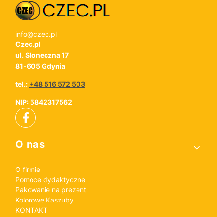
info@czec.pl
Czec.pl
ul. Słoneczna 17
81-605 Gdynia
tel.:
+48 516 572 503
NIP: 5842317562
Linki w stopce
O nas
O firmie
Pomoce dydaktyczne
Pakowanie na prezent
Kolorowe Kaszuby
KONTAKT