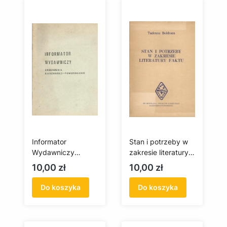
Informator
Stan i potrzeby w
Wydawniczy
zakresie literatury
Zrzeszenia
faktu (antykwariat)
Cena
Cena
10,00 zł
10,00 zł
Kaszubsko-
Pomorskiego
Do koszyka
Do koszyka
(antykwariat)