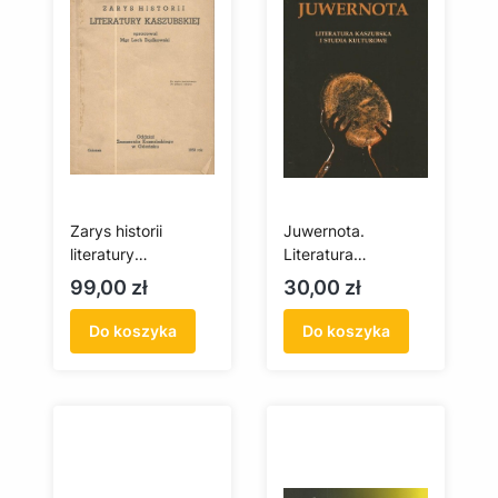
Zarys historii
Juwernota.
literatury
Literatura
kaszubskiej
kaszubska i studia
Cena
Cena
99,00 zł
30,00 zł
(antykwariat)
kulturowe
(antykwariat)
Do koszyka
Do koszyka