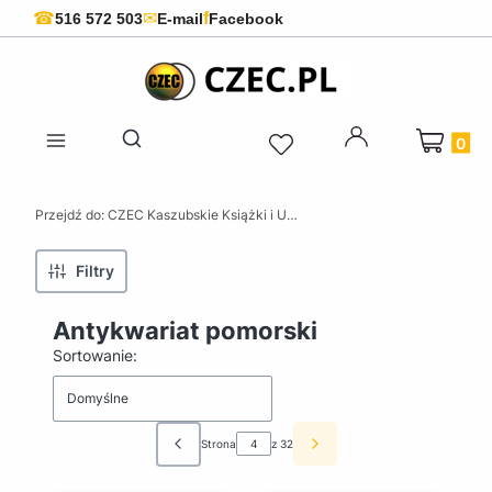
f
☎
✉
516 572 503
E-mail
Facebook
Produkty 
Otwórz wyszukiwarkę
Przejdź do:
CZEC Kaszubskie Książki i Upominki - Pamiątki z Kaszub
Filtry
Antykwariat pomorski
Lista produktów
Sortowanie:
Domyślne
Strona
z 32
Poprzednie produkty
Następne produkty