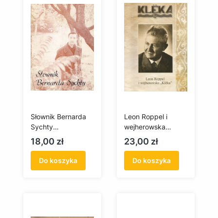
Słownik Bernarda
Leon Roppel i
Sychty
wejherowska
(antykwariat)
„Klëka”
Cena
Cena
18,00 zł
23,00 zł
(antykwariat)
Do koszyka
Do koszyka