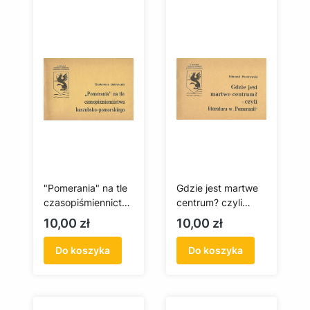
"Pomerania" na tle
Gdzie jest martwe
czasopiśmiennictw
centrum? czyli
a kaszubsko-
literatura w
Cena
Cena
10,00 zł
10,00 zł
pomorskiego
"Pomeranii"
(antykwariat)
(antykwariat)
Do koszyka
Do koszyka