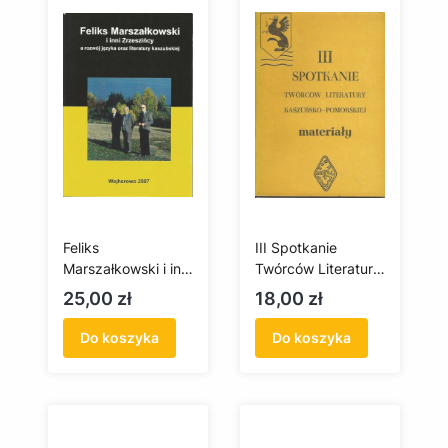
Feliks
III Spotkanie
Marszałkowski i inni
Twórców Literatury
Zrzeszińcy a
Kaszubsko-
Cena
Cena
25,00 zł
18,00 zł
rozwój języka oraz
Pomorskiej.
literatury
Materiały
Do koszyka
Do koszyka
kaszubskiej
(antykwariat)
(antykwariat)