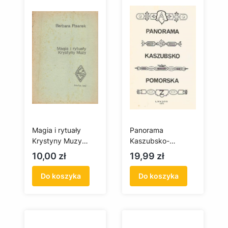
Magia i rytuały
Panorama
Krystyny Muzy
Kaszubsko-
(antykwariat)
Pomorska
Cena
Cena
10,00 zł
19,99 zł
(antykwariat)
Do koszyka
Do koszyka