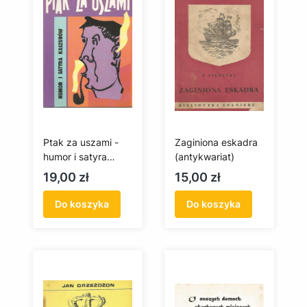
Ptak za uszami -
Zaginiona eskadra
humor i satyra
(antykwariat)
Kaszubów
Cena
Cena
19,00 zł
15,00 zł
(antykwariat)
Do koszyka
Do koszyka