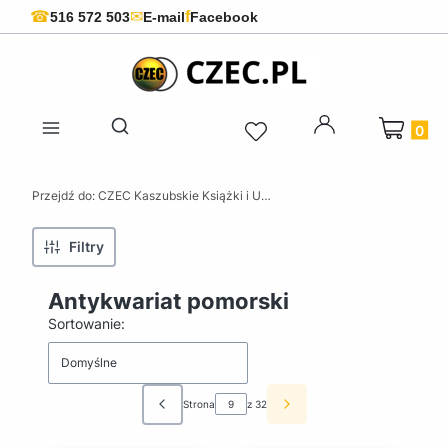
f
☎
✉
516 572 503
E-mail
Facebook
Produkty 
Otwórz wyszukiwarkę
Przejdź do:
CZEC Kaszubskie Książki i Upominki - Pamiątki z Kaszub
Filtry
Antykwariat pomorski
Lista produktów
Sortowanie:
Domyślne
Strona
z 32
Poprzednie produkty
Następne produkty