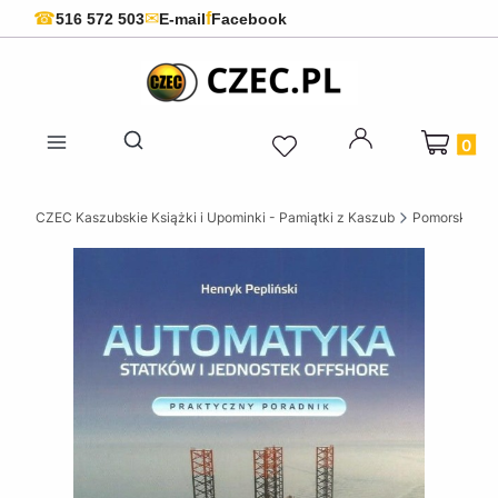
f
☎
✉
516 572 503
E-mail
Facebook
Produkty 
Otwórz wyszukiwarkę
CZEC Kaszubskie Książki i Upominki - Pamiątki z Kaszub
Pomorskie ks