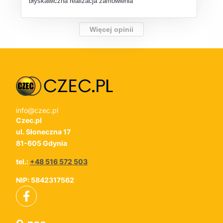
błyskawiczna realizacja zamówienia
Więcej opinii
info@czec.pl
Czec.pl
ul. Słoneczna 17
81-605 Gdynia
tel.:
+48 516 572 503
NIP: 5842317562
Linki w stopce