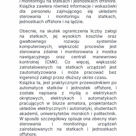
i monitoringu na statkach i jednostkach offshore.
Książka zawiera również informacje i wskazówki
dla personelu zajmującego się układami
sterowania i monitoringu na statkach,
jednostkach offshore i na lądzie.
Obecnie, na skutek ograniczenia liczby załogi
na statkach, jej wysokich kosztów oraz
gwałtownego rozwoju systemów
komputerowych, większość procesów jest
sterowana zdalnie i monitorowana z mostka
nawigacyjnego oraz centrali manewrowo
kontrolnej (CMK). Co więcej, większość
zainstalowanych na statkach urządzeń jest
zautomatyzowana i może pracować bez
ingerencji załogi przez dłuższy okres czasu.
Książka ta, jest praktycznym przewodnikiem po
automatyce statków i jednostek offshore, i
została napisana z myślą o elektrykach
okrętowych, elektrykach i automatykach
pracujących w biurze armatora, projektantach
układów elektrycznych i automatyki, studentach
akademii, uniwersytetów morskich i politechnik.
W sposób szczegółowy opisuje ona obecny stan
sterowania i monitoringu urządzeń
zainstalowanych na statkach i jednostkach
offshore.