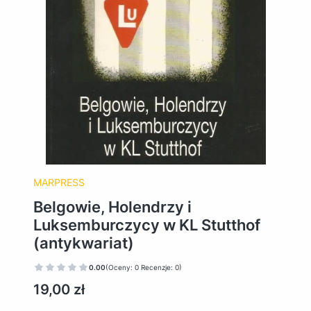
MARPRESS
Belgowie, Holendrzy i
Luksemburczycy w KL Stutthof
(antykwariat)
0.00
(Oceny: 0 Recenzje: 0)
Cena
19,00 zł