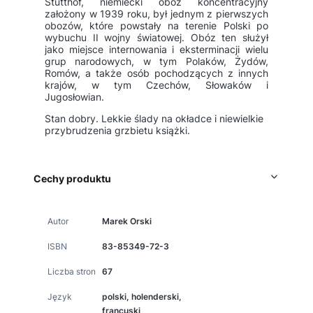
Stutthof, niemiecki oboz koncentracyjny
założony w 1939 roku, był jednym z pierwszych
obozów, które powstały na terenie Polski po
wybuchu II wojny światowej. Obóz ten służył
jako miejsce internowania i eksterminacji wielu
grup narodowych, w tym Polaków, Żydów,
Romów, a także osób pochodzących z innych
krajów, w tym Czechów, Słowaków i
Jugosłowian.
Stan dobry. Lekkie ślady na okładce i niewielkie
przybrudzenia grzbietu książki.
Cechy produktu
Autor
Marek Orski
ISBN
83-85349-72-3
Liczba stron
67
Język
polski, holenderski,
francuski