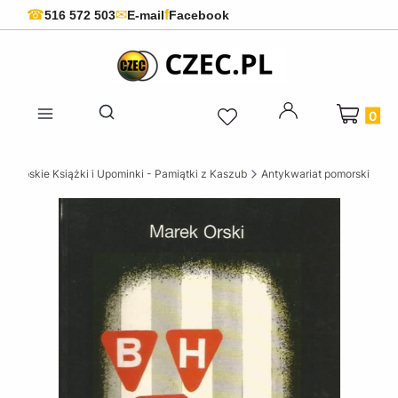
f
☎
✉
516 572 503
E-mail
Facebook
Produkty 
Otwórz wyszukiwarkę
szubskie Książki i Upominki - Pamiątki z Kaszub
Antykwariat pomorski