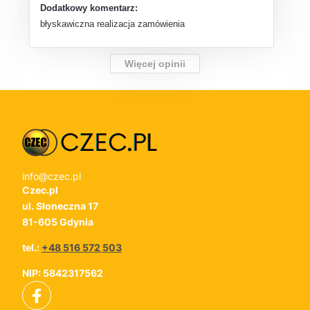
Dodatkowy komentarz:
błyskawiczna realizacja zamówienia
Więcej opinii
info@czec.pl
Czec.pl
ul. Słoneczna 17
81-605 Gdynia
tel.:
+48 516 572 503
NIP: 5842317562