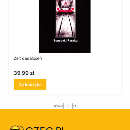
Zeit des Bösen
Cena
39,99 zł
Do koszyka
Strona
z 1