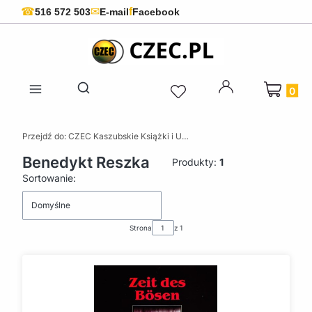
f
☎
✉
516 572 503
E-mail
Facebook
Produkty 
Otwórz wyszukiwarkę
Przejdź do:
CZEC Kaszubskie Książki i Upominki - Pamiątki z Kaszub
Benedykt Reszka
Produkty:
1
Lista produktów
Sortowanie:
Domyślne
Strona
z 1