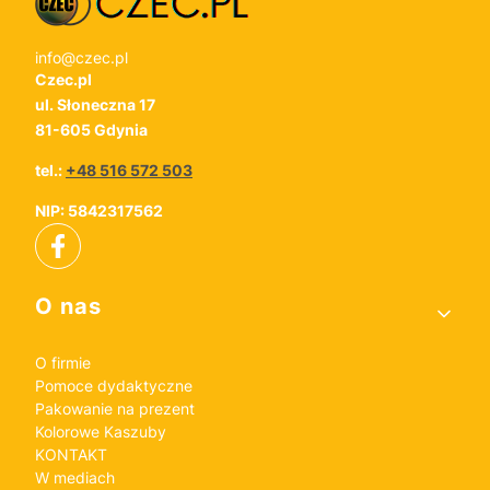
info@czec.pl
Czec.pl
ul. Słoneczna 17
81-605 Gdynia
tel.:
+48 516 572 503
NIP: 5842317562
Linki w stopce
O nas
O firmie
Pomoce dydaktyczne
Pakowanie na prezent
Kolorowe Kaszuby
KONTAKT
W mediach