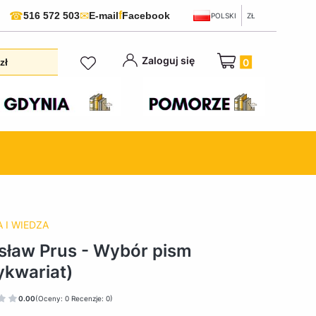
f
☎
✉
516 572 503
E-mail
Facebook
POLSKI
ZŁ
Produkty w koszyku:
Zaloguj się
zł
 I WIEDZA
sław Prus - Wybór pism
ykwariat)
0.00
(Oceny: 0 Recenzje: 0)