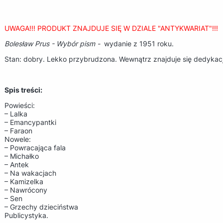
UWAGA!!! PRODUKT ZNAJDUJE SIĘ W DZIALE "ANTYKWARIAT"!!!
Bolesław Prus - Wybór pism -
wydanie z 1951 roku.
Stan: dobry. Lekko przybrudzona. Wewnątrz znajduje się dedykac
Spis treści:
Powieści:
– Lalka
– Emancypantki
– Faraon
Nowele:
– Powracająca fala
– Michałko
– Antek
– Na wakacjach
– Kamizelka
– Nawrócony
– Sen
– Grzechy dzieciństwa
Publicystyka.