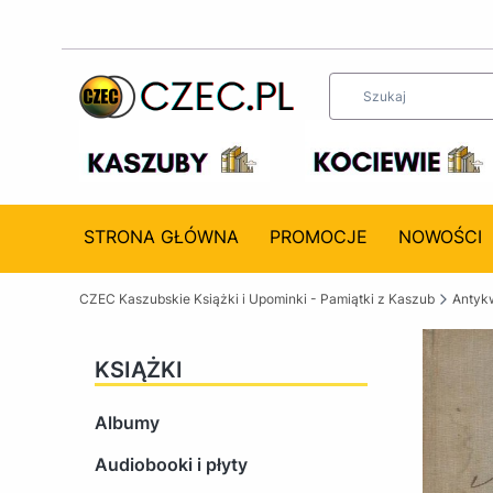
STRONA GŁÓWNA
PROMOCJE
NOWOŚCI
CZEC Kaszubskie Książki i Upominki - Pamiątki z Kaszub
Antykw
KSIĄŻKI
Albumy
Audiobooki i płyty