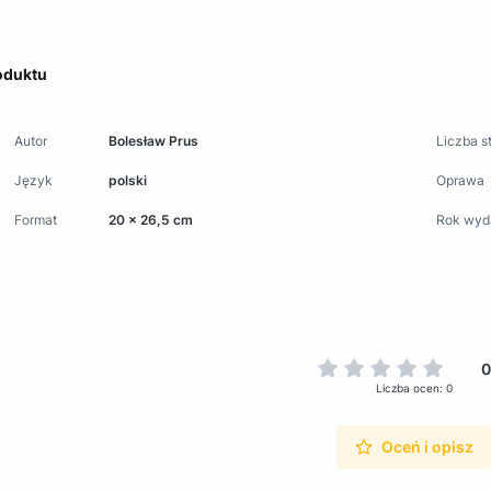
oduktu
Autor
Bolesław Prus
Liczba s
Język
polski
Oprawa
Format
20 x 26,5 cm
Rok wyd
0
Liczba ocen: 0
Oceń i opisz