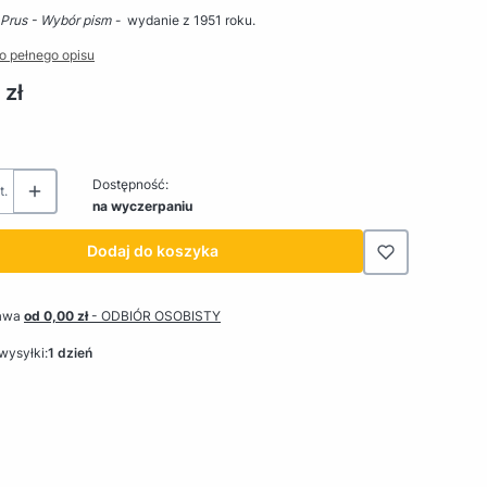
 Prus - Wybór pism -
wydanie z 1951 roku.
o pełnego opisu
 zł
Dostępność:
t.
na wyczerpaniu
Dodaj do koszyka
awa
od 0,00 zł
- ODBIÓR OSOBISTY
wysyłki:
1 dzień