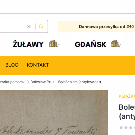
Darmowa przesyłka od 240 
Wyczyść
Szukaj
BLOG
KONTAKT
ariat pomorski
Bolesław Prus - Wybór pism (antykwariat)
KSIĄŻKA
Bole
(ant