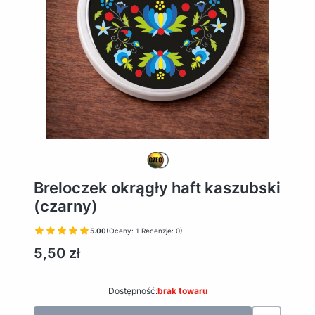
Breloczek okrągły haft kaszubski
(czarny)
5.00
(Oceny: 1 Recenzje: 0)
Cena
5,50 zł
Dostępność:
brak towaru