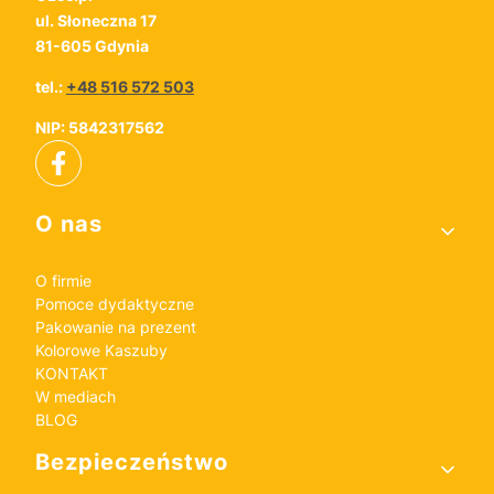
ul. Słoneczna 17
81-605 Gdynia
tel.:
+48 516 572 503
NIP: 5842317562
Linki w stopce
O nas
O firmie
Pomoce dydaktyczne
Pakowanie na prezent
Kolorowe Kaszuby
KONTAKT
W mediach
BLOG
Bezpieczeństwo