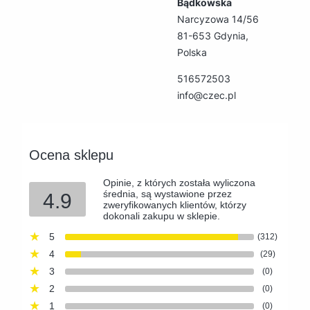
Bądkowska
Narcyzowa 14/56
81-653 Gdynia,
Polska
516572503
info@czec.pl
Ocena sklepu
Opinie, z których została wyliczona
średnia, są wystawione przez
4.9
zweryfikowanych klientów, którzy
dokonali zakupu w sklepie.
5
(312)
4
(29)
3
(0)
2
(0)
1
(0)