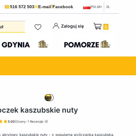
f
☎
✉
516 572 503
E-mail
Facebook
POLSKI
ZŁ
Produkty w koszyku:
Zaloguj się
zł
oczek kaszubskie nuty
5.00
(Oceny: 1 Recenzje: 0)
k akrylowy kaszubskie nuty - z popularną wyliczanką kaszubską.