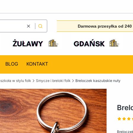
Darmowa przesyłka od 240 
Wyczyść
Szukaj
BLOG
KONTAKT
 szkoła w stylu folk
Smycze i breloki folk
Breloczek kaszubskie nuty
Brel
Brelocze