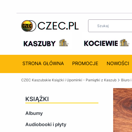
STRONA GŁÓWNA
PROMOCJE
NOWOŚCI
CZEC Kaszubskie Książki i Upominki - Pamiątki z Kaszub
Biuro i
KSIĄŻKI
Albumy
Audiobooki i płyty