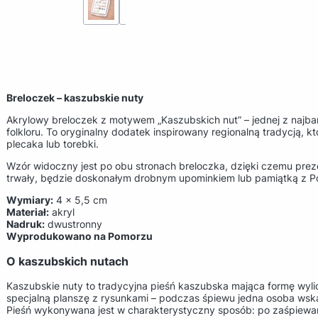
Breloczek – kaszubskie nuty
Akrylowy breloczek z motywem „Kaszubskich nut” – jednej z najba
folkloru. To oryginalny dodatek inspirowany regionalną tradycją, k
plecaka lub torebki.
Wzór widoczny jest po obu stronach breloczka, dzięki czemu prezen
trwały, będzie doskonałym drobnym upominkiem lub pamiątką z Po
Wymiary:
4 × 5,5 cm
Materiał:
akryl
Nadruk:
dwustronny
Wyprodukowano na Pomorzu
O kaszubskich nutach
Kaszubskie nuty to tradycyjna pieśń kaszubska mająca formę wylic
specjalną planszę z rysunkami – podczas śpiewu jedna osoba wskaz
Pieśń wykonywana jest w charakterystyczny sposób: po zaśpiewan