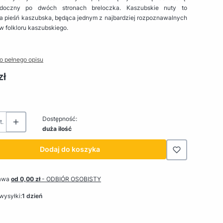
doczny po dwóch stronach breloczka. Kaszubskie nuty to
na pieśń kaszubska, będąca jednym z najbardziej rozpoznawalnych
 folkloru kaszubskiego.
o pełnego opisu
zł
Dostępność:
t.
duża ilość
Dodaj do koszyka
awa
od 0,00 zł
- ODBIÓR OSOBISTY
wysyłki:
1 dzień