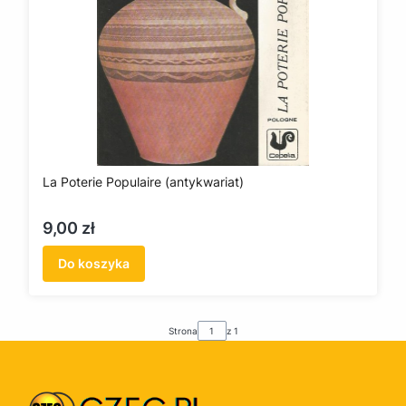
La Poterie Populaire (antykwariat)
Cena
9,00 zł
Do koszyka
Strona
z 1