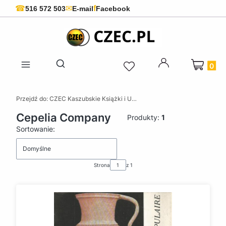
f
☎
✉
516 572 503
E-mail
Facebook
Produkty 
Otwórz wyszukiwarkę
Przejdź do:
CZEC Kaszubskie Książki i Upominki - Pamiątki z Kaszub
Cepelia Company
Produkty:
1
Lista produktów
Sortowanie:
Domyślne
Strona
z 1