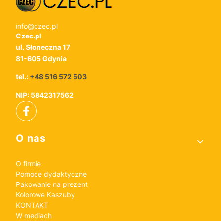
info@czec.pl
Czec.pl
ul. Słoneczna 17
81-605 Gdynia
tel.:
+48 516 572 503
NIP: 5842317562
Linki w stopce
O nas
O firmie
Pomoce dydaktyczne
Pakowanie na prezent
Kolorowe Kaszuby
KONTAKT
W mediach