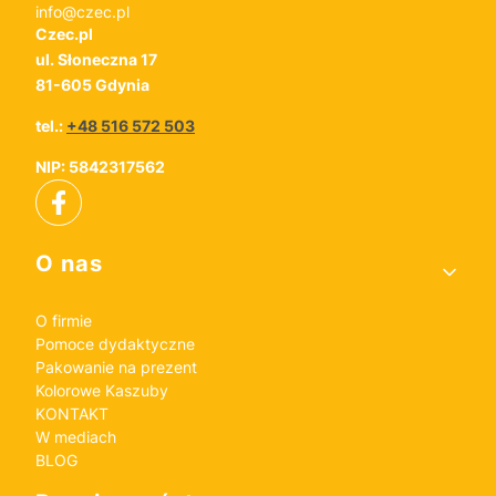
info@czec.pl
Czec.pl
ul. Słoneczna 17
81-605 Gdynia
tel.:
+48 516 572 503
NIP: 5842317562
Linki w stopce
O nas
O firmie
Pomoce dydaktyczne
Pakowanie na prezent
Kolorowe Kaszuby
KONTAKT
W mediach
BLOG