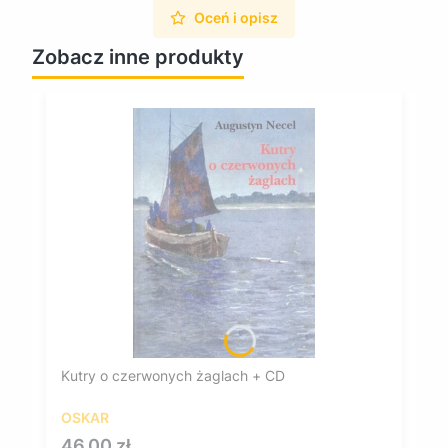
Oceń i opisz
Zobacz inne produkty
Kutry o czerwonych żaglach + CD
OSKAR
Cena
46,00 zł