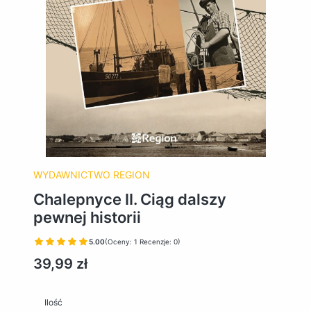
WYDAWNICTWO REGION
Chalepnyce II. Ciąg dalszy
pewnej historii
5.00
(Oceny: 1 Recenzje: 0)
Cena
39,99 zł
Ilość