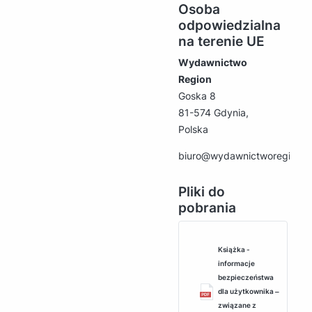
Osoba
odpowiedzialna
na terenie UE
Wydawnictwo
Region
Goska 8
81-574 Gdynia,
Polska
biuro@wydawnictworegion.p
Pliki do
pobrania
Książka -
informacje
bezpieczeństwa
dla użytkownika ‒
związane z