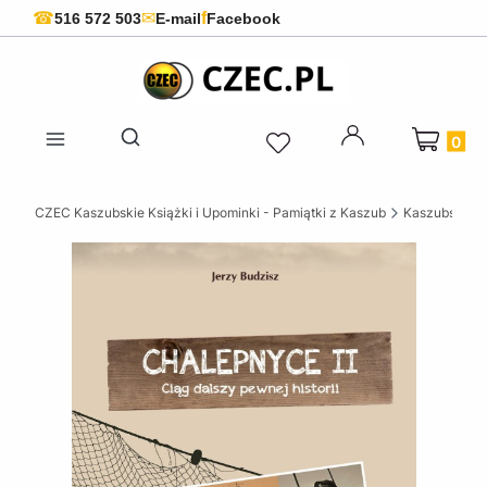
f
☎
✉
516 572 503
E-mail
Facebook
Produkty 
Otwórz wyszukiwarkę
CZEC Kaszubskie Książki i Upominki - Pamiątki z Kaszub
Kaszubskie k