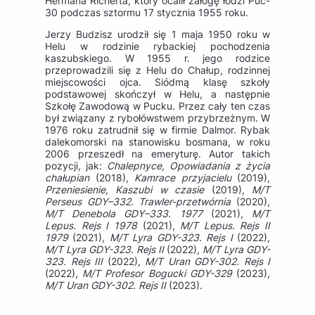
Hermana Richerta, który ocalił załogę łodzi Puc-
30 podczas sztormu 17 stycznia 1955 roku.
Jerzy Budzisz urodził się 1 maja 1950 roku w
Helu w rodzinie rybackiej pochodzenia
kaszubskiego. W 1955 r. jego rodzice
przeprowadzili się z Helu do Chałup, rodzinnej
miejscowości ojca. Siódmą klasę szkoły
podstawowej skończył w Helu, a następnie
Szkołę Zawodową w Pucku. Przez cały ten czas
był związany z rybołówstwem przybrzeżnym. W
1976 roku zatrudnił się w firmie Dalmor. Rybak
dalekomorski na stanowisku bosmana, w roku
2006 przeszedł na emeryturę. Autor takich
pozycji, jak:
Chalepnyce, Opowiadania z życia
chałupian
(2018),
Kamrace przyjacielu
(2019),
Przeniesienie, Kaszubi w czasie
(2019),
M/T
Perseus GDY–332. Trawler-przetwórnia
(2020),
M/T Denebola GDY–333. 1977
(2021),
M/T
Lepus. Rejs I 1978
(2021),
M/T Lepus. Rejs II
1979
(2021),
M/T Lyra GDY-323. Rejs I
(2022),
M/T Lyra GDY-323. Rejs II
(2022),
M/T Lyra GDY-
323. Rejs III
(2022),
M/T Uran GDY-302. Rejs I
(2022),
M/T Profesor Bogucki GDY-329
(2023),
M/T Uran GDY-302. Rejs II
(2023).