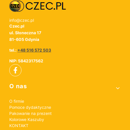
info@czec.pl
Czec.pl
ul. Słoneczna 17
81-605 Gdynia
tel.:
+48 516 572 503
NIP: 5842317562
Linki w stopce
O nas
O firmie
Pomoce dydaktyczne
Pakowanie na prezent
Kolorowe Kaszuby
KONTAKT