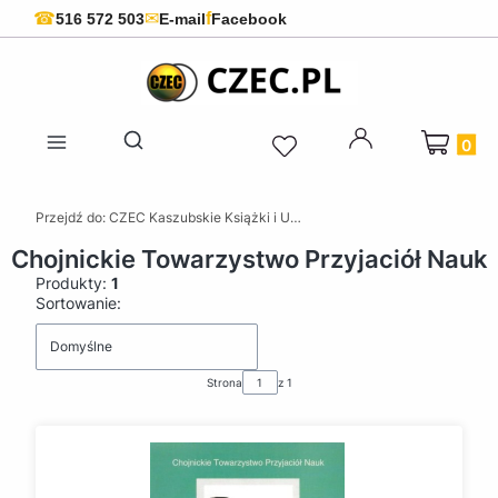
f
☎
✉
516 572 503
E-mail
Facebook
Produkty 
Otwórz wyszukiwarkę
Przejdź do:
CZEC Kaszubskie Książki i Upominki - Pamiątki z Kaszub
Chojnickie Towarzystwo Przyjaciół Nauk
Produkty:
1
Lista produktów
Sortowanie:
Domyślne
Strona
z 1