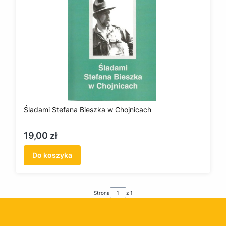
Śladami Stefana Bieszka w Chojnicach
Cena
19,00 zł
Do koszyka
Strona
z 1