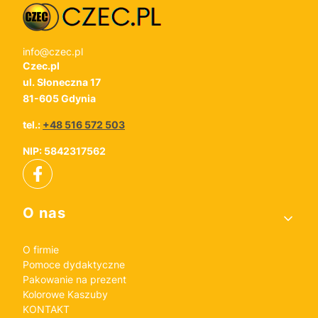
info@czec.pl
Czec.pl
ul. Słoneczna 17
81-605 Gdynia
tel.:
+48 516 572 503
NIP: 5842317562
Linki w stopce
O nas
O firmie
Pomoce dydaktyczne
Pakowanie na prezent
Kolorowe Kaszuby
KONTAKT