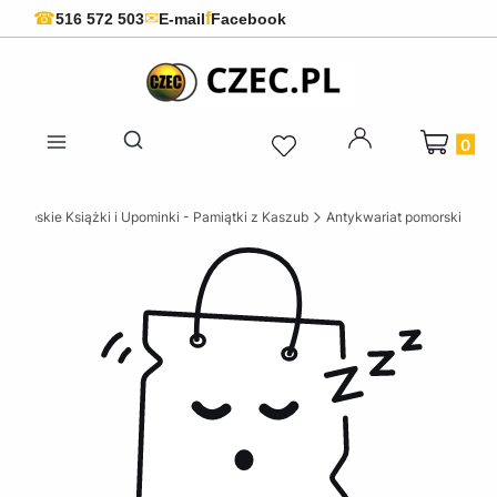
f
☎
✉
516 572 503
E-mail
Facebook
Produkty 
Otwórz wyszukiwarkę
szubskie Książki i Upominki - Pamiątki z Kaszub
Antykwariat pomorski