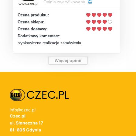
Opinia zweryfikowana
Ocena produktu:
Ocena sklepu:
Ocena dostawy:
Dodatkowy komentarz:
błyskawiczna realizacja zamówienia
Więcej opinii
info@czec.pl
Czec.pl
ul. Słoneczna 17
81-605 Gdynia