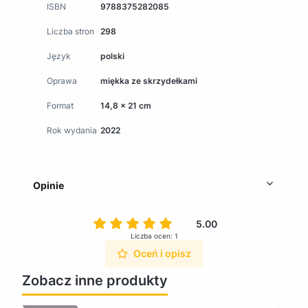
ISBN
9788375282085
Liczba stron
298
Język
polski
Oprawa
miękka ze skrzydełkami
Format
14,8 x 21 cm
Rok wydania
2022
Opinie
5.00
Liczba ocen: 1
Oceń i opisz
Zobacz inne produkty