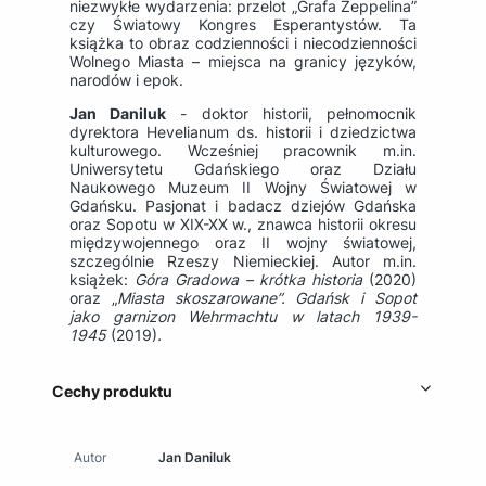
niezwykłe wydarzenia: przelot „Grafa Zeppelina”
czy Światowy Kongres Esperantystów. Ta
książka to obraz codzienności i niecodzienności
Wolnego Miasta – miejsca na granicy języków,
narodów i epok.
Jan Daniluk
- doktor historii, pełnomocnik
dyrektora Hevelianum ds. historii i dziedzictwa
kulturowego. Wcześniej pracownik m.in.
Uniwersytetu Gdańskiego oraz Działu
Naukowego Muzeum II Wojny Światowej w
Gdańsku. Pasjonat i badacz dziejów Gdańska
oraz Sopotu w XIX-XX w., znawca historii okresu
międzywojennego oraz II wojny światowej,
szczególnie Rzeszy Niemieckiej. Autor m.in.
książek:
Góra Gradowa – krótka historia
(2020)
oraz „
Miasta skoszarowane
”. Gdańsk i Sopot
jako garnizon Wehrmachtu w latach 1939-
1945
(2019)
.
Cechy produktu
Autor
Jan Daniluk