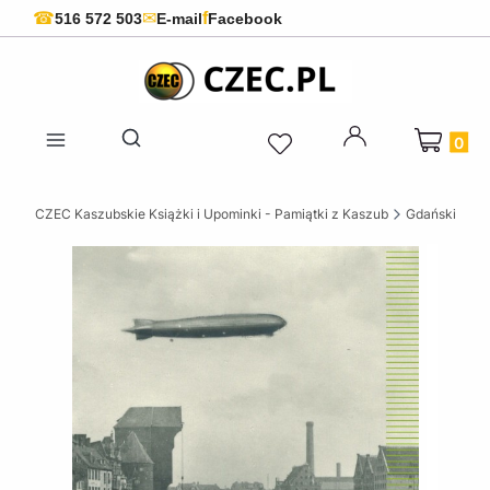
f
☎
✉
516 572 503
E-mail
Facebook
Produkty 
Otwórz wyszukiwarkę
CZEC Kaszubskie Książki i Upominki - Pamiątki z Kaszub
Gdańskie ksi