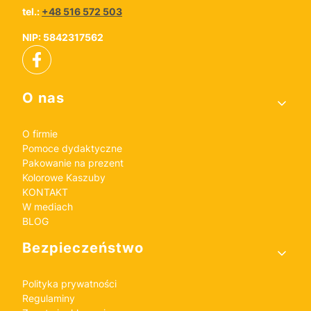
tel.:
+48 516 572 503
NIP: 5842317562
Linki w stopce
O nas
O firmie
Pomoce dydaktyczne
Pakowanie na prezent
Kolorowe Kaszuby
KONTAKT
W mediach
BLOG
Bezpieczeństwo
Polityka prywatności
Regulaminy