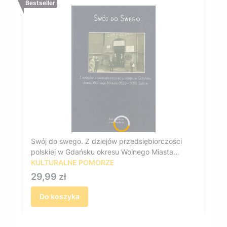
Bestseller
Swój do swego. Z dziejów przedsiębiorczości
polskiej w Gdańsku okresu Wolnego Miasta
(1920-1939). Szkice.
KULTURALNE POMORZE
Cena
29,99 zł
Do koszyka