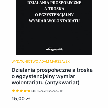
WYDAWNICTWO ADAM MARSZAŁEK
Działania prospołeczne a troska
o egzystencjalny wymiar
wolontariatu (antykwariat)
5.00
(Oceny: 1 Recenzje: 0)
Cena
15,00 zł