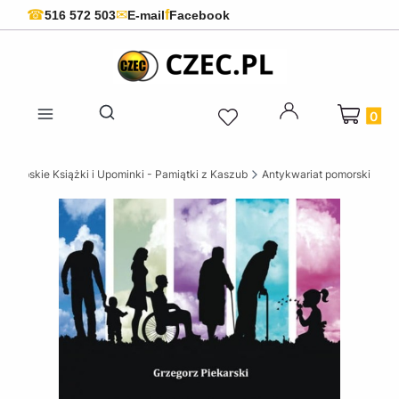
f
☎
✉
516 572 503
E-mail
Facebook
Produkty 
Otwórz wyszukiwarkę
szubskie Książki i Upominki - Pamiątki z Kaszub
Antykwariat pomorski