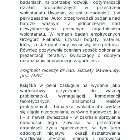
badaniach, na potrzebę rozwoju i optymalizacji
działań prospołecznych w przestrzeni
wolontariatu. Uważam, że jest to zadanie […] w
pełni zasadne. Autor przeprowadził badania nad
bardzo ważnym, a jednocześnie nad
niewystarczająco poznanym zagadnieniem
wolontariatu. W ramach badań empirycznych
Grzegorz Piekarski uzyskał bogaty materiał,
który został opatrzony właściwą interpretacją.
Również pozytywnie oceniam sposób dokonania
prezentacji literatury, świadczący o dobrym
rozpoznaniu omawianego zagadnienia.
Fragment recenzji dr hab. Elżbiety Gaweł-Luty,
prof. AMW
Książka w pełni zasługuje na wydanie jako
wartościowy przyczynek do ważnej
problematyki, wymagającej kompetencji
teoretycznych i znajomości realiów
praktycznych. Tematyka wolontariatu wydaje
się ciągle niedoceniana, zarówno badawczo, jak
i – a nawet zwłaszcza – w zakresie sprzyjania
obecności tego zjawiska w przestrzeni
organizacji życia społecznego, w tym jego
oddolnych inicjatyw i okazji kształtowania
wrażliwości etycznej, empatii i gotowości