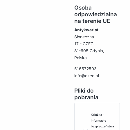
Osoba
odpowiedzialna
na terenie UE
Antykwariat
Słoneczna
17 - CZEC
81-605 Gdynia,
Polska
516572503
info@czec.pl
Pliki do
pobrania
Książka -
informacje
bezpieczeństwa