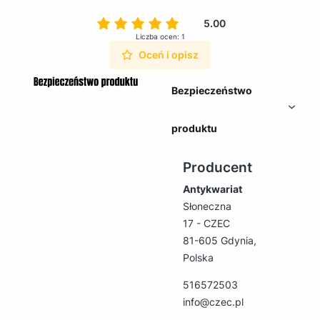
5.00
Liczba ocen: 1
Oceń i opisz
Bezpieczeństwo
produktu
Producent
Antykwariat
Słoneczna
17 - CZEC
81-605 Gdynia,
Polska
516572503
info@czec.pl