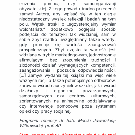
służenia pomocą czy samoorganizacji
obywatelskiej. Z tego powodu trudno przecenić
zamysł Autora, aby wpisać się w ten ciągle
niedostateczny wysiłek refleksji i badań na tym
polu. Wątek troski o „egzystencjalny wymiar
wolontariatu” dodatkowo pogłębia sposób
podejścia do tematyki tak widzianej, sam w
sobie zbyt rzadko uwzględniany także wtedy,
gdy promuje się wartość zaangażowań
prospołecznych. Zbyt często ta wartość jest
widziana w trybie marketingowym, jednostronnie
afirmującym, bez zrozumienia trudności i
złożoności działań wymagających kompetencji,
zaangażowania i poczucia odpowiedzialności.
[…] Zamysł wydania tej książki ma więc wiele
ważnych racji, a także potencjalnych odbiorców,
zarówno wśród nauczycieli w szkole, jak i wśród
działaczy i organizacji pozarządowych,
samorządowych czy centrów kulturowych,
zorientowanych na animacyjne oddziaływanie
czy interwencje pomocowe poza systemem
opieki czy pracy socjalnej.
Fragment recenzji dr hab. Moniki Jaworskiej-
Witkowskiej, prof. AP
Stan: bardzo dobry. Wewnątrz wpis dla dawnej