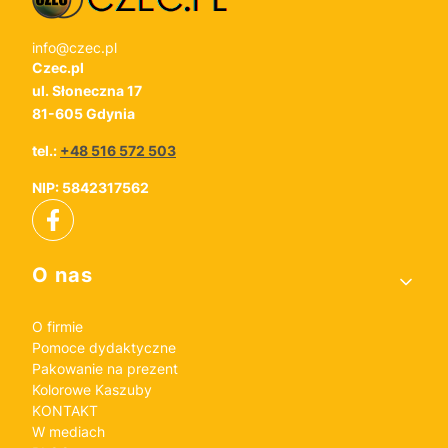
info@czec.pl
Czec.pl
ul. Słoneczna 17
81-605 Gdynia
tel.:
+48 516 572 503
NIP: 5842317562
Linki w stopce
O nas
O firmie
Pomoce dydaktyczne
Pakowanie na prezent
Kolorowe Kaszuby
KONTAKT
W mediach