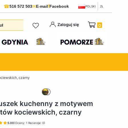
f
☎
✉
516 572 503
E-mail
Facebook
POLSKI
ZŁ
Produkty w koszyku:
Zaloguj się
zł
ciewskich, czarny
tuszek kuchenny z motywem
tów kociewskich, czarny
5.00
(Oceny: 1 Recenzje: 0)