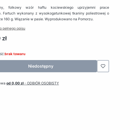
wny, folkowy wzór haftu kociewskiego uprzyjemni prace
. Fartuch wykonany z wysokogatunkowej tkaniny poliestrowej o
ze 160 g. Wiązanie w pasie. Wyprodukowano na Pomorzu.
o pełnego opisu
 zł
ść:
brak towaru
Niedostępny
awa
od 0,00 zł
- ODBIÓR OSOBISTY