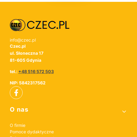
info@czec.pl
Czec.pl
ul. Słoneczna 17
81-605 Gdynia
tel.:
+48 516 572 503
NIP: 5842317562
Linki w stopce
O nas
O firmie
Pomoce dydaktyczne