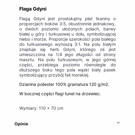
Flaga Gdyni
Flagą Gdyni jest prostokątny płat tkaniny o
proporcjach boków 3:5, obustronnie jednakowy,
o dwóch poziomo ułożonych polach, barwy
białej u góry i turkusowej u dołu, symbolizującej
niebo i morze. Proporcje szerokości pola białego
do turkusowego wynoszą 3:1. Na polu białym
znajduje się herb Gdyni, którego oś jest
umieszczona na 1/4 jego długości od strony
masztu. Na polu turkusowym, w jego górnej
części, przebiega poziomo równolegle do
dłuższego boku tego pola wąski biały pasek
symbolizujący przybój fali morskiej.
Dzianina poliester 100% gramatura 120 g/m2.
W bocznej części flagi tunel na drzewiec.
Wymiary: 110 x 70 cm
Opinie