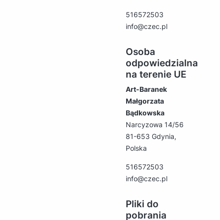
516572503
info@czec.pl
Osoba
odpowiedzialna
na terenie UE
Art-Baranek
Małgorzata
Bądkowska
Narcyzowa 14/56
81-653 Gdynia,
Polska
516572503
info@czec.pl
Pliki do
pobrania