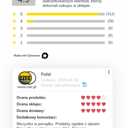
zweryfikowanych klientów, którzy
dokonali zakupu w sklepie.
5
(312)
4
(29)
3
(0)
2
(0)
1
(0)
Rafał
Dodano: 2019-04-06
Opinia zweryfikowana
Ocena produktu:
Ocena sklepu:
Ocena dostawy:
Dodatkowy komentarz:
Wszystko w porządku. Produkty zgodne z opisem.