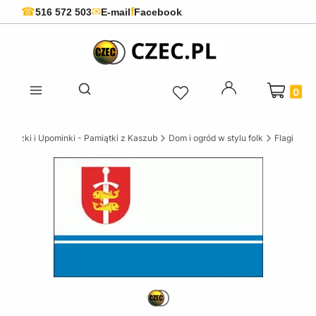
f
☎
✉
516 572 503
E-mail
Facebook
Produkty 
Otwórz wyszukiwarkę
Książki i Upominki - Pamiątki z Kaszub
Dom i ogród w stylu folk
Flagi