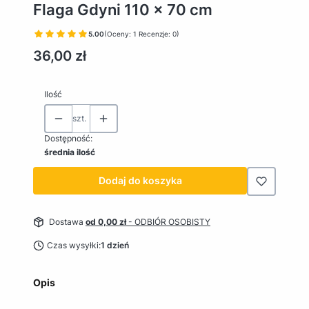
Flaga Gdyni 110 x 70 cm
5.00
(Oceny: 1 Recenzje: 0)
Cena
36,00 zł
Ilość
szt.
Dostępność:
średnia ilość
Dodaj do koszyka
Dostawa
od 0,00 zł
- ODBIÓR OSOBISTY
Czas wysyłki:
1 dzień
Opis