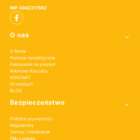
NIP: 5842317562
Linki w stopce
O nas
O firmie
Pomoce dydaktyczne
Pakowanie na prezent
Kolorowe Kaszuby
KONTAKT
W mediach
BLOG
Bezpieczeństwo
Polityka prywatności
Regulaminy
Zwroty i reklamacje
Pliki cookies