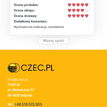
Ocena produktu:
Ocena sklepu:
Ocena dostawy:
Dodatkowy komentarz:
błyskawiczna realizacja zamówienia
Więcej opinii
info@czec.pl
Czec.pl
ul. Słoneczna 17
81-605 Gdynia
tel.:
+48 516 572 503