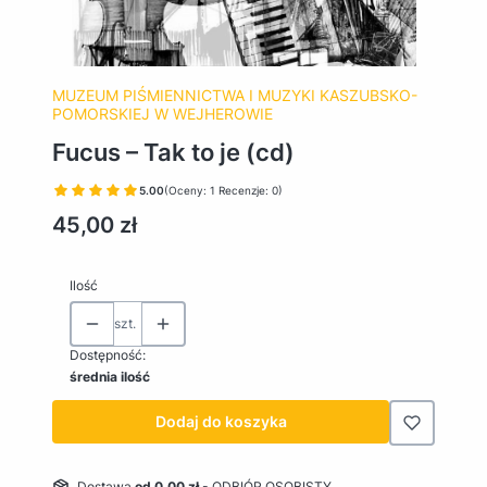
MUZEUM PIŚMIENNICTWA I MUZYKI KASZUBSKO-
POMORSKIEJ W WEJHEROWIE
Fucus – Tak to je (cd)
5.00
(Oceny: 1 Recenzje: 0)
Cena
45,00 zł
Ilość
szt.
Dostępność:
średnia ilość
Dodaj do koszyka
Dostawa
od 0,00 zł
- ODBIÓR OSOBISTY