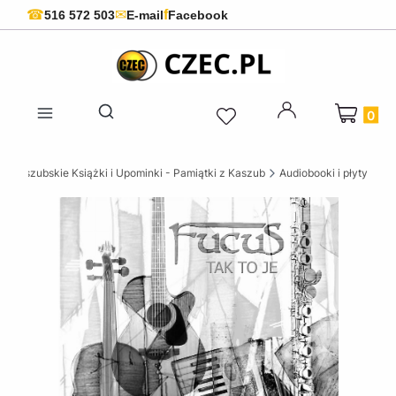
f
☎
✉
516 572 503
E-mail
Facebook
Produkty 
Otwórz wyszukiwarkę
C Kaszubskie Książki i Upominki - Pamiątki z Kaszub
Audiobooki i płyty