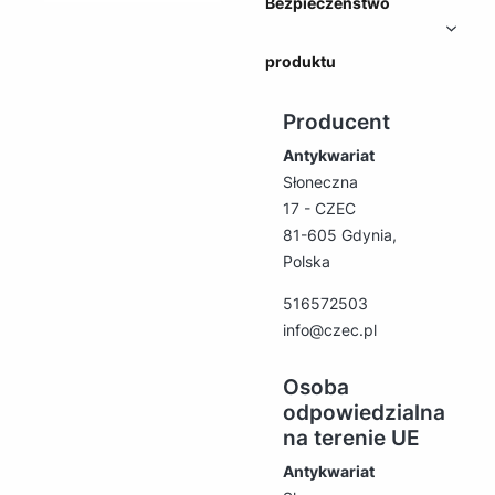
Bezpieczeństwo
produktu
Producent
Antykwariat
Słoneczna
17 - CZEC
81-605 Gdynia,
Polska
516572503
info@czec.pl
Osoba
odpowiedzialna
na terenie UE
Antykwariat