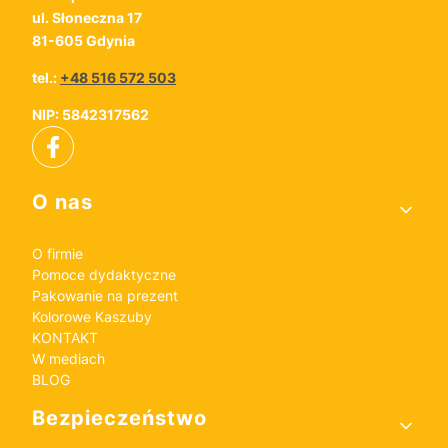
ul. Słoneczna 17
81-605 Gdynia
tel.:
+48 516 572 503
NIP: 5842317562
Linki w stopce
O nas
O firmie
Pomoce dydaktyczne
Pakowanie na prezent
Kolorowe Kaszuby
KONTAKT
W mediach
BLOG
Bezpieczeństwo