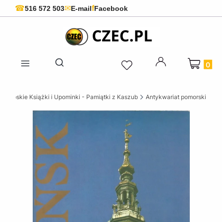
f
☎
✉
516 572 503
E-mail
Facebook
Produkty 
Otwórz wyszukiwarkę
szubskie Książki i Upominki - Pamiątki z Kaszub
Antykwariat pomorski