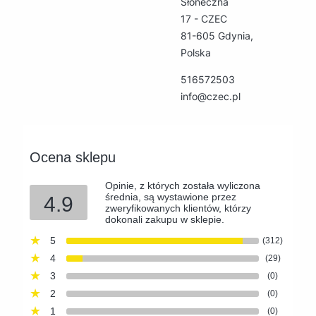
Słoneczna
17 - CZEC
81-605 Gdynia,
Polska
516572503
info@czec.pl
Ocena sklepu
Opinie, z których została wyliczona
średnia, są wystawione przez
4.9
zweryfikowanych klientów, którzy
dokonali zakupu w sklepie.
5
(312)
4
(29)
3
(0)
2
(0)
1
(0)