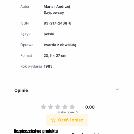
Autor
Maria i Andrzej
Szypowscy
ISBN
83-217-2438-8
Język
polski
Oprawa
twarda z obwolutą
Format
20,5 x 27 cm
Rok wydania
1983
Opinie
0.00
Liczba ocen: 0
Oceń i opisz