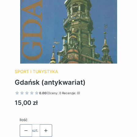
SPORT I TURYSTYKA
Gdańsk (antykwariat)
0.00
(Oceny: 0 Recenzje: 0)
Cena
15,00 zł
Ilość
szt.