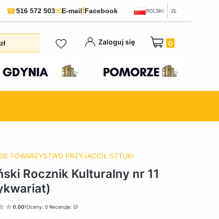
f
☎
✉
516 572 503
E-mail
Facebook
POLSKI
ZŁ
Produkty w koszyku:
Zaloguj się
zł
IE TOWARZYSTWO PRZYJACIÓŁ SZTUKI
ski Rocznik Kulturalny nr 11
ykwariat)
0.00
(Oceny: 0 Recenzje: 0)