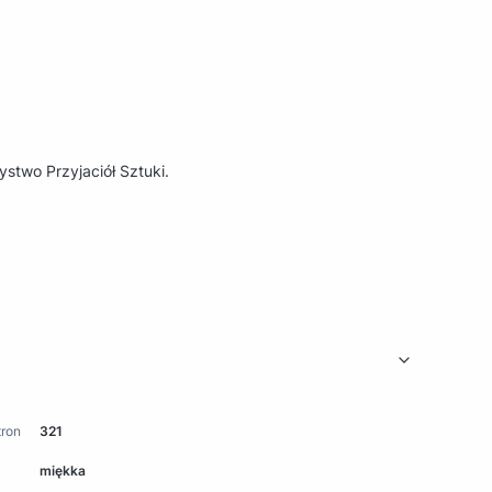
two Przyjaciół Sztuki.
tron
321
miękka