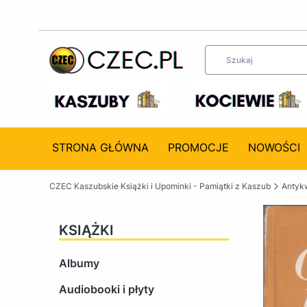
STRONA GŁÓWNA
PROMOCJE
NOWOŚCI
CZEC Kaszubskie Książki i Upominki - Pamiątki z Kaszub
Antykw
KSIĄŻKI
Albumy
Audiobooki i płyty