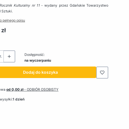
ocznik Kulturalny nr 11
- wydany przez Gdańskie Towarzystwo
ł Sztuki.
o pełnego opisu
 zł
Dostępność:
t.
na wyczerpaniu
Dodaj do koszyka
awa
od 0,00 zł
- ODBIÓR OSOBISTY
wysyłki:
1 dzień