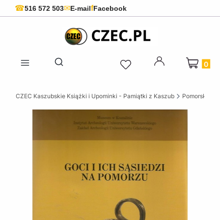
f
☎
✉
516 572 503
E-mail
Facebook
Produkty 
Otwórz wyszukiwarkę
CZEC Kaszubskie Książki i Upominki - Pamiątki z Kaszub
Pomorskie ks