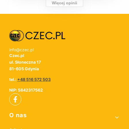
Więcej opinii
info@czec.pl
Czec.pl
ul. Słoneczna 17
81-605 Gdynia
tel.:
+48 516 572 503
NIP: 5842317562
Linki w stopce
O nas