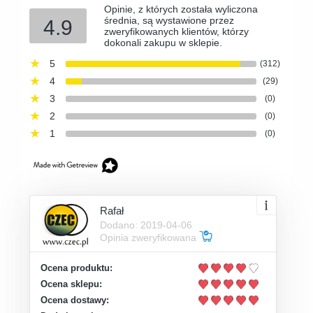
Opinie, z których została wyliczona
średnia, są wystawione przez
4.9
zweryfikowanych klientów, którzy
dokonali zakupu w sklepie.
5
(312)
4
(29)
3
(0)
2
(0)
1
(0)
Rafał
Dodano: 2019-04-06
Opinia zweryfikowana
Ocena produktu:
Ocena sklepu:
Ocena dostawy: