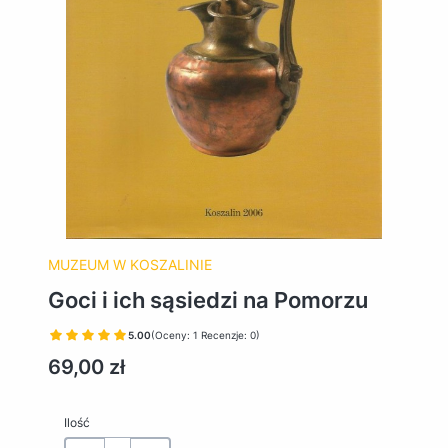
MUZEUM W KOSZALINIE
Goci i ich sąsiedzi na Pomorzu
5.00
(Oceny: 1 Recenzje: 0)
Cena
69,00 zł
Ilość