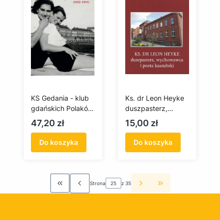
KS Gedania - klub
Ks. dr Leon Heyke
gdańskich Polaków
duszpasterz,
(1922-1953)
wychowawca i
Cena
Cena
47,20 zł
15,00 zł
poeta kaszubski
Do koszyka
Do koszyka
Strona
z 35
Wróć do pierwszej strony z produktami
Przejdź do ostatn