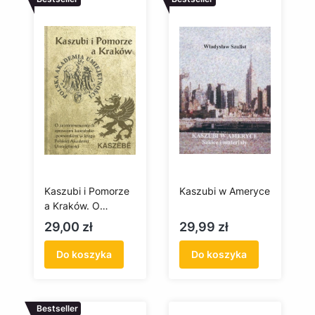
Kaszubi i Pomorze
Kaszubi w Ameryce
a Kraków. O
zainteresowaniach
Cena
Cena
29,00 zł
29,99 zł
sprawami
kaszubsko-
Do koszyka
Do koszyka
pomorskimi w
kręgu Polskiej
Akademii
Bestseller
Umiejętności