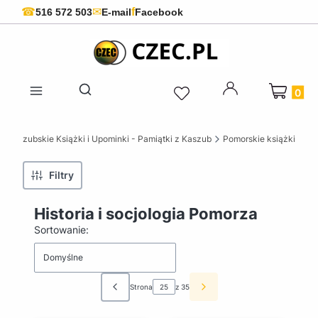
f
☎
✉
516 572 503
E-mail
Facebook
Produkty 
Otwórz wyszukiwarkę
 Kaszubskie Książki i Upominki - Pamiątki z Kaszub
Pomorskie książki
Filtry
Historia i socjologia Pomorza
Lista produktów
Sortowanie:
Domyślne
Strona
z 35
Poprzednie produkty
Następne produkty