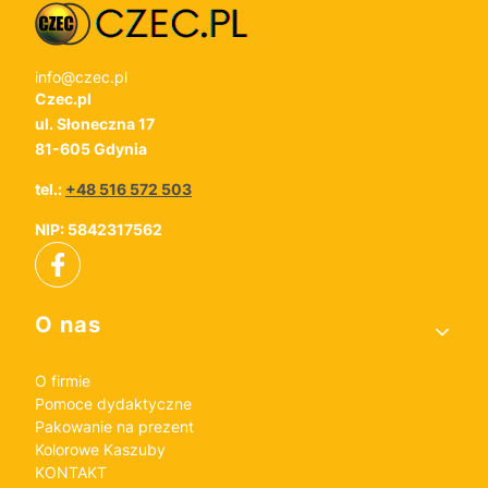
info@czec.pl
Czec.pl
ul. Słoneczna 17
81-605 Gdynia
tel.:
+48 516 572 503
NIP: 5842317562
Linki w stopce
O nas
O firmie
Pomoce dydaktyczne
Pakowanie na prezent
Kolorowe Kaszuby
KONTAKT