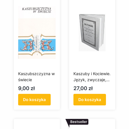
Kaszubszczyzna w
Kaszuby i Kociewie.
świecie
Język, zwyczaje,
przesądy, podania,
Cena
Cena
9,00 zł
27,00 zł
zagadki i pieśni
ludowe w północnej
Do koszyka
Do koszyka
części Prus
Zachodnich
Bestseller