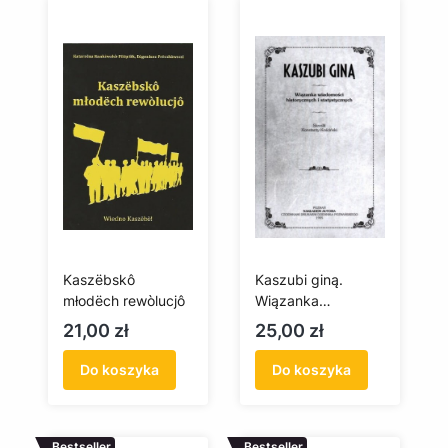
Kaszëbskô
Kaszubi giną.
młodëch rewòlucjô
Wiązanka
wiadomości
Cena
Cena
21,00 zł
25,00 zł
historycznych i
statystycznych
Do koszyka
Do koszyka
Bestseller
Bestseller