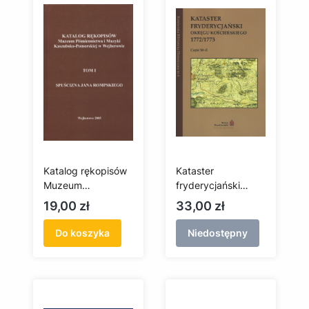
Katalog rękopisów
Kataster
Muzeum
fryderycjański
Piśmiennictwa i
okręgu
Cena
Cena
19,00 zł
33,00 zł
Muzyki Kaszubsko-
kościerskiego
Pomorskiej w
1772/1773 część
Do koszyka
Niedostępny
Wejherowie.
M-Z
Spuścizna Jana
Rompskiego