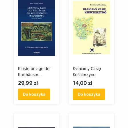
Klosteranlage der
Kłaniamy Ci się
Karthäuser
Kościerzyno
"Marienparadies" in
Cena
Cena
29,99 zł
14,00 zł
Karthaus
Do koszyka
Do koszyka