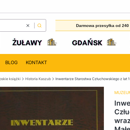
Darmowa przesyłka od 240 
Wyczyść
Szukaj
BLOG
KONTAKT
skie książki
Historia Kaszub
Inwentarze Starostwa Człuchowskiego z lat 1
MUZEUM
Inwe
Człu
wraz
Małe