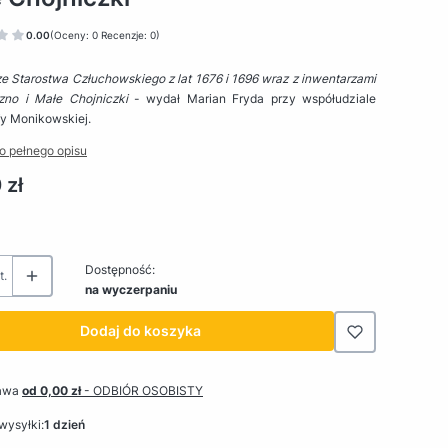
0.00
(Oceny: 0 Recenzje: 0)
e Starostwa Człuchowskiego z lat 1676 i 1696 wraz z inwentarzami
zno i Małe Chojniczki
- wydał Marian Fryda przy współudziale
fy Monikowskiej.
o pełnego opisu
 zł
Dostępność:
t.
na wyczerpaniu
Dodaj do koszyka
awa
od 0,00 zł
- ODBIÓR OSOBISTY
wysyłki:
1 dzień