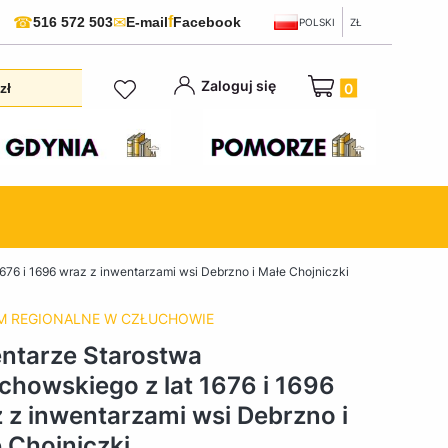
f
☎
✉
516 572 503
E-mail
Facebook
POLSKI
ZŁ
Produkty w koszyku:
Zaloguj się
zł
676 i 1696 wraz z inwentarzami wsi Debrzno i Małe Chojniczki
 REGIONALNE W CZŁUCHOWIE
ntarze Starostwa
chowskiego z lat 1676 i 1696
 z inwentarzami wsi Debrzno i
 Chojniczki