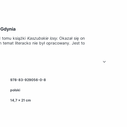
 Gdynia
I tomu książki
Kaszubskie losy
. Okazał się on
n temat literacko nie był opracowany. Jest to
978-83-929056-0-8
polski
14,7 x 21 cm