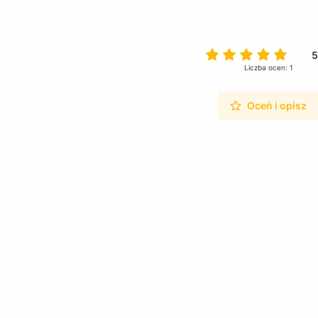
5
Liczba ocen: 1
Oceń i opisz