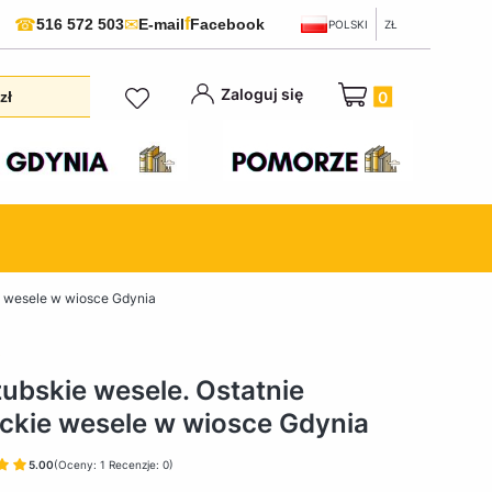
f
☎
✉
516 572 503
E-mail
Facebook
POLSKI
ZŁ
Produkty w koszyku:
Zaloguj się
zł
e wesele w wiosce Gdynia
ubskie wesele. Ostatnie
ckie wesele w wiosce Gdynia
5.00
(Oceny: 1 Recenzje: 0)