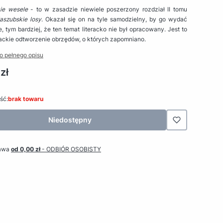
ie wesele
- to w zasadzie niewiele poszerzony rozdział II tomu
aszubskie losy
. Okazał się on na tyle samodzielny, by go wydać
e, tym bardziej, że ten temat literacko nie był opracowany. Jest to
rackie odtworzenie obrzędów, o których zapomniano.
o pełnego opisu
zł
ść:
brak towaru
Niedostępny
awa
od 0,00 zł
- ODBIÓR OSOBISTY