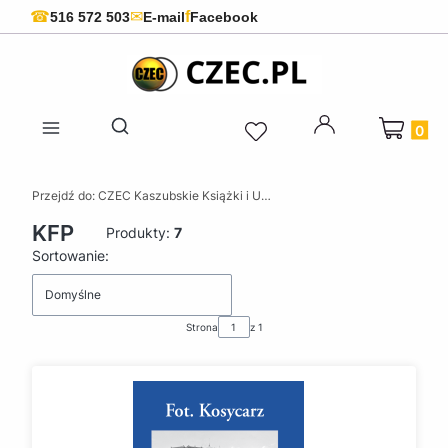
f
☎
✉
516 572 503
E-mail
Facebook
Produkty 
Otwórz wyszukiwarkę
Przejdź do:
CZEC Kaszubskie Książki i Upominki - Pamiątki z Kaszub
KFP
Produkty:
7
Lista produktów
Sortowanie:
Domyślne
Strona
z 1