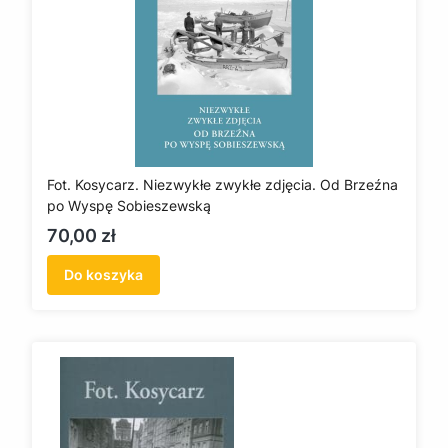
Fot. Kosycarz. Niezwykłe zwykłe zdjęcia. Od Brzeźna
po Wyspę Sobieszewską
Cena
70,00 zł
Do koszyka