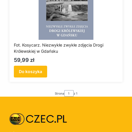
Fot. Kosycarz. Niezwykłe zwykłe zdjęcia Drogi
Królewskiej w Gdańsku
Cena
59,99 zł
Do koszyka
Strona
z 1