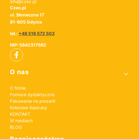
info@czec.pl
Czec.pl
ul. Słoneczna 17
81-605 Gdynia
tel.:
+48 516 572 503
NIP: 5842317562
Linki w stopce
O nas
O firmie
Pomoce dydaktyczne
Pakowanie na prezent
Kolorowe Kaszuby
KONTAKT
W mediach
BLOG
Bezpieczeństwo