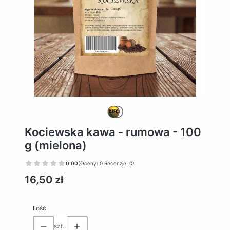
Kociewska kawa - rumowa - 100
g (mielona)
0.00
(Oceny: 0 Recenzje: 0)
Cena
16,50 zł
Ilość
szt.