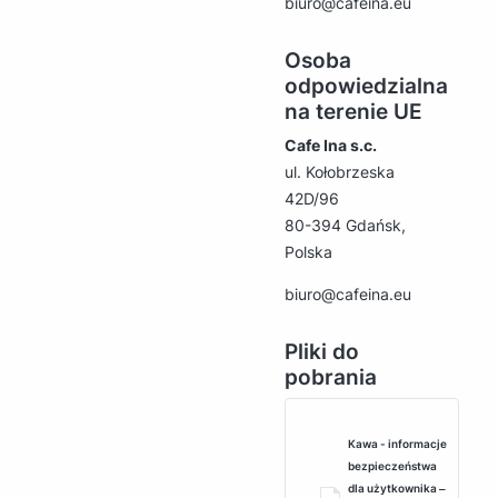
biuro@cafeina.eu
Osoba
odpowiedzialna
na terenie UE
Cafe Ina s.c.
ul. Kołobrzeska
42D/96
80-394 Gdańsk,
Polska
biuro@cafeina.eu
Pliki do
pobrania
Kawa - informacje
bezpieczeństwa
dla użytkownika ‒