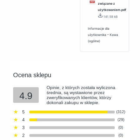
związane z
użytkowaniem.pdf
141.58 kB
Informacje dla
użytkownika – Kawa
(ogólne)
Ocena sklepu
Opinie, z których została wyliczona
średnia, są wystawione przez
4.9
zweryfikowanych klientów, którzy
dokonali zakupu w sklepie.
5
(312)
4
(29)
3
(0)
2
(0)