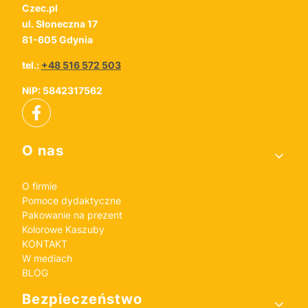
Czec.pl
ul. Słoneczna 17
81-605 Gdynia
tel.:
+48 516 572 503
NIP: 5842317562
Linki w stopce
O nas
O firmie
Pomoce dydaktyczne
Pakowanie na prezent
Kolorowe Kaszuby
KONTAKT
W mediach
BLOG
Bezpieczeństwo