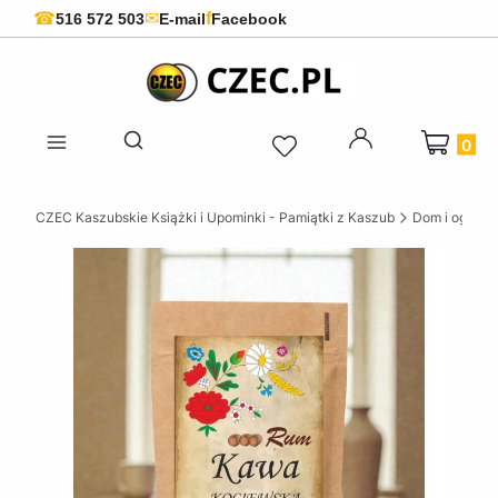
f
☎
✉
516 572 503
E-mail
Facebook
Produkty 
Otwórz wyszukiwarkę
CZEC Kaszubskie Książki i Upominki - Pamiątki z Kaszub
Dom i ogród w