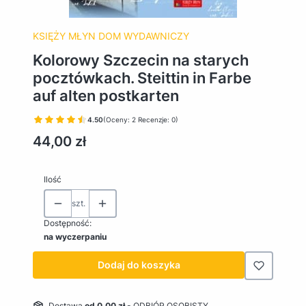
KSIĘŻY MŁYN DOM WYDAWNICZY
Kolorowy Szczecin na starych
pocztówkach. Steittin in Farbe
auf alten postkarten
4.50
(Oceny: 2 Recenzje: 0)
Cena
44,00 zł
Ilość
szt.
Dostępność:
na wyczerpaniu
Dodaj do koszyka
Dostawa
od 0,00 zł
- ODBIÓR OSOBISTY