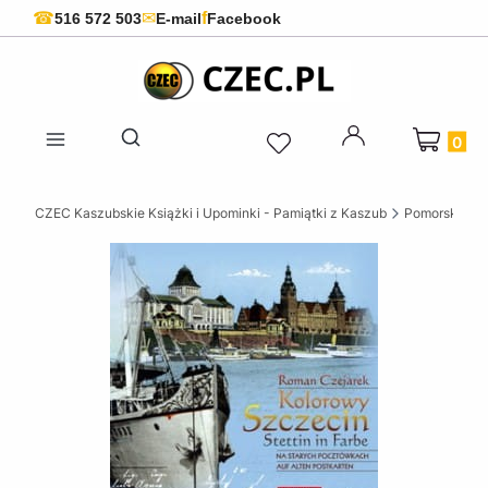
f
☎
✉
516 572 503
E-mail
Facebook
Produkty 
Otwórz wyszukiwarkę
CZEC Kaszubskie Książki i Upominki - Pamiątki z Kaszub
Pomorskie ks