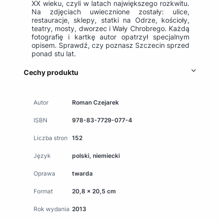
XX wieku, czyli w latach największego rozkwitu.
Na zdjęciach uwiecznione zostały: ulice,
restauracje, sklepy, statki na Odrze, kościoły,
teatry, mosty, dworzec i Wały Chrobrego. Każdą
fotografię i kartkę autor opatrzył specjalnym
opisem. Sprawdź, czy poznasz Szczecin sprzed
ponad stu lat.
Cechy produktu
Autor
Roman Czejarek
ISBN
978-83-7729-077-4
Liczba stron
152
Język
polski, niemiecki
Oprawa
twarda
Format
20,8 x 20,5 cm
Rok wydania
2013