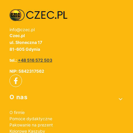
info@czec.pl
Czec.pl
ul. Słoneczna 17
81-605 Gdynia
tel.:
+48 516 572 503
NIP: 5842317562
Linki w stopce
O nas
O firmie
Pomoce dydaktyczne
Pakowanie na prezent
Kolorowe Kaszuby