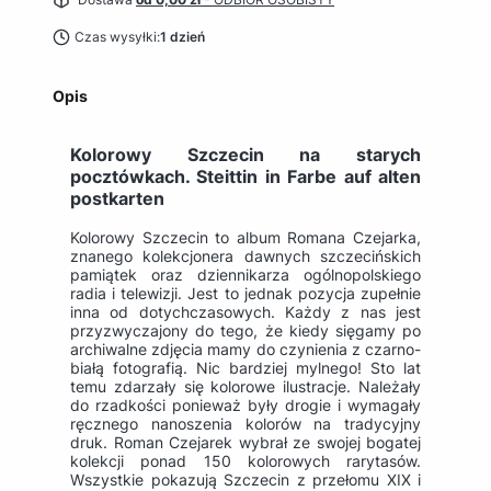
Czas wysyłki:
1 dzień
Opis
Kolorowy Szczecin na starych
pocztówkach. Steittin in Farbe auf alten
postkarten
Kolorowy Szczecin to album Romana Czejarka,
znanego kolekcjonera dawnych szczecińskich
pamiątek oraz dziennikarza ogólnopolskiego
radia i telewizji. Jest to jednak pozycja zupełnie
inna od dotychczasowych. Każdy z nas jest
przyzwyczajony do tego, że kiedy sięgamy po
archiwalne zdjęcia mamy do czynienia z czarno-
białą fotografią. Nic bardziej mylnego! Sto lat
temu zdarzały się kolorowe ilustracje. Należały
do rzadkości ponieważ były drogie i wymagały
ręcznego nanoszenia kolorów na tradycyjny
druk. Roman Czejarek wybrał ze swojej bogatej
kolekcji ponad 150 kolorowych rarytasów.
Wszystkie pokazują Szczecin z przełomu XIX i