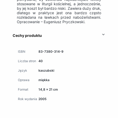
stosowane w liturgii kościelnej, a jednocześnie,
by jej koszt był bardzo niski. Zawiera duży druk,
dlatego w praktyce jest ona bardzo często
rozkładana na ławkach przed nabożeństwami.
Opracowanie – Eugeniusz Pryczkowski.
Cechy produktu
ISBN
83-7380-314-9
Liczba stron
40
Język
kaszubski
Oprawa
miękka
Format
14,8 x 21 cm
Rok wydania
2005