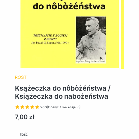
ROST
Ksążeczka do nôbòżéństwa /
Książeczka do nabożeństwa
5.00
(Oceny: 1 Recenzje: 0)
Cena
7,00 zł
Ilość