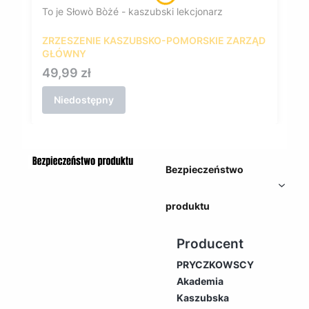
To je Słowò Bòżé - kaszubski lekcjonarz
ZRZESZENIE KASZUBSKO-POMORSKIE ZARZĄD
GŁÓWNY
Cena
49,99 zł
Niedostępny
Bezpieczeństwo
produktu
Producent
PRYCZKOWSCY
Akademia
Kaszubska