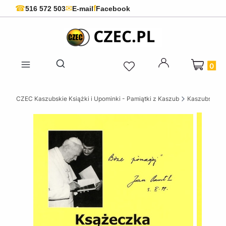
f
☎
✉
516 572 503
E-mail
Facebook
Produkty 
Otwórz wyszukiwarkę
CZEC Kaszubskie Książki i Upominki - Pamiątki z Kaszub
Kaszubskie k