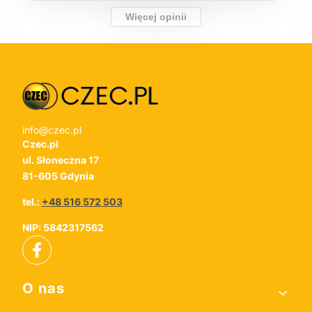
Więcej opinii
info@czec.pl
Czec.pl
ul. Słoneczna 17
81-605 Gdynia
tel.:
+48 516 572 503
NIP: 5842317562
Linki w stopce
O nas