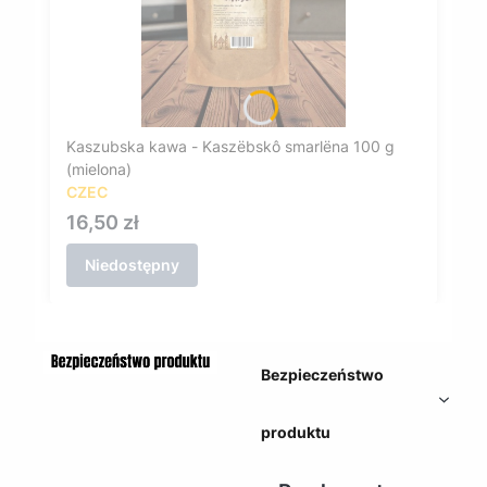
Kaszubska kawa - Kaszëbskô smarlëna 100 g
(mielona)
CZEC
Cena
16,50 zł
Niedostępny
Bezpieczeństwo
produktu