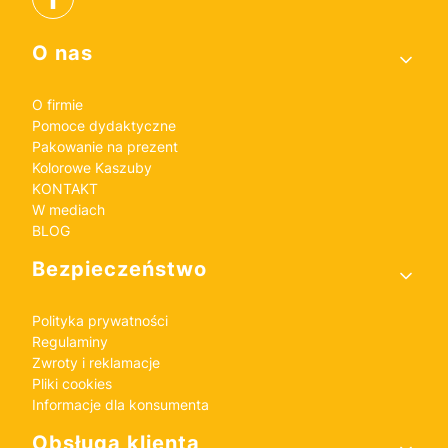
Linki w stopce
O nas
O firmie
Pomoce dydaktyczne
Pakowanie na prezent
Kolorowe Kaszuby
KONTAKT
W mediach
BLOG
Bezpieczeństwo
Polityka prywatności
Regulaminy
Zwroty i reklamacje
Pliki cookies
Informacje dla konsumenta
Obsługa klienta