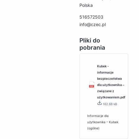
Polska
516572503
info@czec.pl
Pliki do
pobrania
Kubek -
informacje
bezpieczeństwa
dla użytkownika ‒
związane z
użytkowaniem.pdf
162.68 kB
Informacje dla
użytkownika – Kubek
(ogólne)