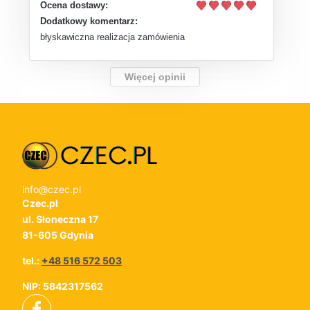
Ocena dostawy:
Dodatkowy komentarz:
błyskawiczna realizacja zamówienia
Więcej opinii
info@czec.pl
Czec.pl
ul. Słoneczna 17
81-605 Gdynia
tel.:
+48 516 572 503
NIP: 5842317562