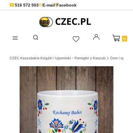
f
☎
✉
516 572 503
E-mail
Facebook
Produkty 
Otwórz wyszukiwarkę
CZEC Kaszubskie Książki i Upominki - Pamiątki z Kaszub
Dom i ogród w