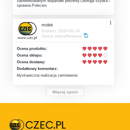
zainteresowanym wspaniałe prezenty.Obsługa szybka i
sprawna.Polecam.
molek
Dodano: 2019-05-14
Opinia zweryfikowana
Ocena produktu:
Ocena sklepu:
Ocena dostawy:
Dodatkowy komentarz:
błyskawiczna realizacja zamówienia
Więcej opinii