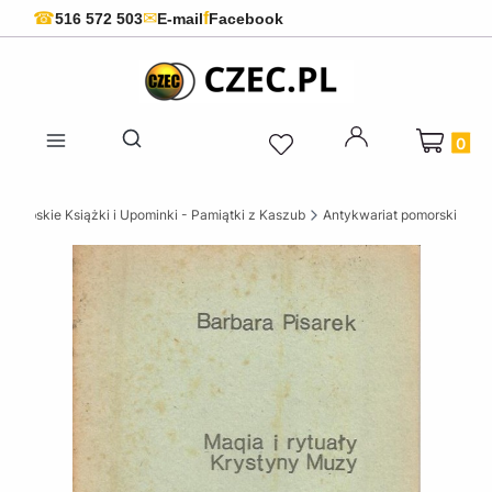
f
☎
✉
516 572 503
E-mail
Facebook
Produkty 
Otwórz wyszukiwarkę
szubskie Książki i Upominki - Pamiątki z Kaszub
Antykwariat pomorski