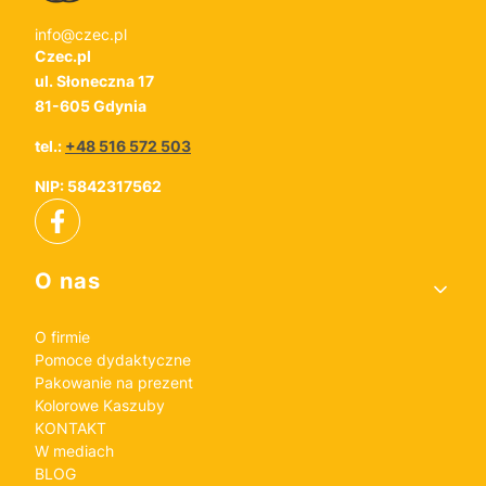
info@czec.pl
Czec.pl
ul. Słoneczna 17
81-605 Gdynia
tel.:
+48 516 572 503
NIP: 5842317562
Linki w stopce
O nas
O firmie
Pomoce dydaktyczne
Pakowanie na prezent
Kolorowe Kaszuby
KONTAKT
W mediach
BLOG