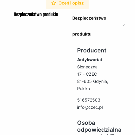
Oceń i opisz
Bezpieczeństwo
produktu
Producent
Antykwariat
Słoneczna
17 - CZEC
81-605 Gdynia,
Polska
516572503
info@czec.pl
Osoba
odpowiedzialna