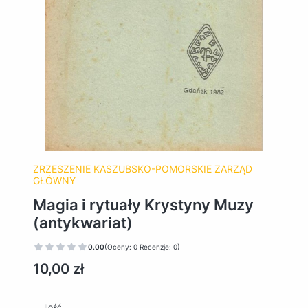
ZRZESZENIE KASZUBSKO-POMORSKIE ZARZĄD
GŁÓWNY
Magia i rytuały Krystyny Muzy
(antykwariat)
0.00
(Oceny: 0 Recenzje: 0)
Cena
10,00 zł
Ilość