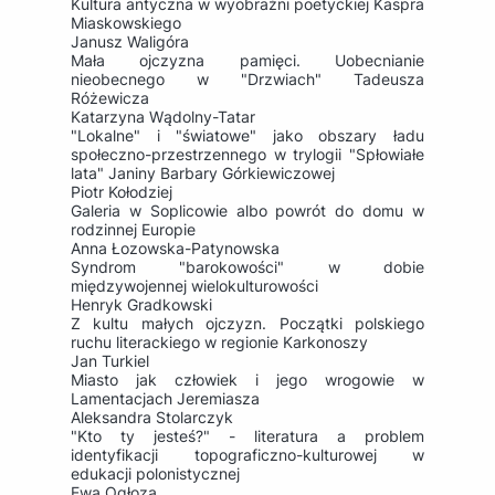
Kultura antyczna w wyobraźni poetyckiej Kaspra
Miaskowskiego
Janusz Waligóra
Mała ojczyzna pamięci. Uobecnianie
nieobecnego w "Drzwiach" Tadeusza
Różewicza
Katarzyna Wądolny-Tatar
"Lokalne" i "światowe" jako obszary ładu
społeczno-przestrzennego w trylogii "Spłowiałe
lata" Janiny Barbary Górkiewiczowej
Piotr Kołodziej
Galeria w Soplicowie albo powrót do domu w
rodzinnej Europie
Anna Łozowska-Patynowska
Syndrom "barokowości" w dobie
międzywojennej wielokulturowości
Henryk Gradkowski
Z kultu małych ojczyzn. Początki polskiego
ruchu literackiego w regionie Karkonoszy
Jan Turkiel
Miasto jak człowiek i jego wrogowie w
Lamentacjach Jeremiasza
Aleksandra Stolarczyk
"Kto ty jesteś?" - literatura a problem
identyfikacji topograficzno-kulturowej w
edukacji polonistycznej
Ewa Ogłoza