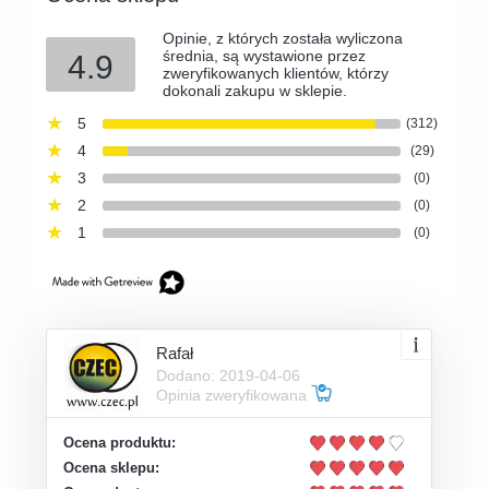
Opinie, z których została wyliczona
średnia, są wystawione przez
4.9
zweryfikowanych klientów, którzy
dokonali zakupu w sklepie.
5
(312)
4
(29)
3
(0)
2
(0)
1
(0)
Rafał
Dodano: 2019-04-06
Opinia zweryfikowana
Ocena produktu:
Ocena sklepu: