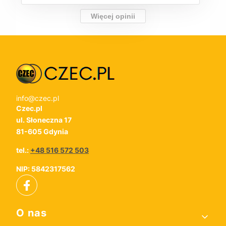
Więcej opinii
info@czec.pl
Czec.pl
ul. Słoneczna 17
81-605 Gdynia
tel.:
+48 516 572 503
NIP: 5842317562
Linki w stopce
O nas