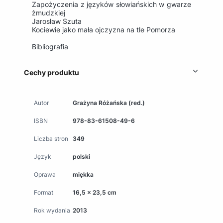
Zapożyczenia z języków słowiańskich w gwarze
żmudzkiej
Jarosław Szuta
Kociewie jako mała ojczyzna na tle Pomorza
Bibliografia
Cechy produktu
Autor
Grażyna Różańska (red.)
ISBN
978-83-61508-49-6
Liczba stron
349
Język
polski
Oprawa
miękka
Format
16,5 x 23,5 cm
Rok wydania
2013