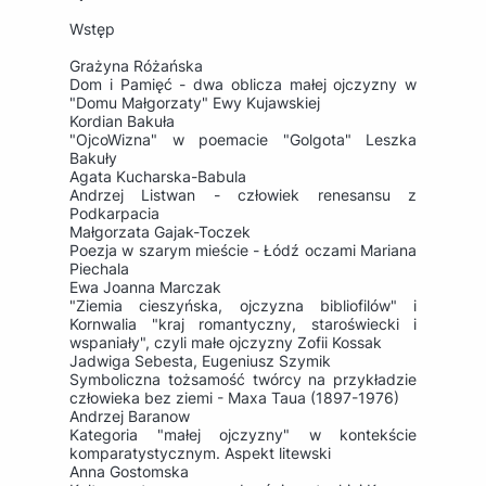
Wstęp
Grażyna Różańska
Dom i Pamięć - dwa oblicza małej ojczyzny w
"Domu Małgorzaty" Ewy Kujawskiej
Kordian Bakuła
"OjcoWizna" w poemacie "Golgota" Leszka
Bakuły
Agata Kucharska-Babula
Andrzej Listwan - człowiek renesansu z
Podkarpacia
Małgorzata Gajak-Toczek
Poezja w szarym mieście - Łódź oczami Mariana
Piechala
Ewa Joanna Marczak
"Ziemia cieszyńska, ojczyzna bibliofilów" i
Kornwalia "kraj romantyczny, staroświecki i
wspaniały", czyli małe ojczyzny Zofii Kossak
Jadwiga Sebesta, Eugeniusz Szymik
Symboliczna tożsamość twórcy na przykładzie
człowieka bez ziemi - Maxa Taua (1897-1976)
Andrzej Baranow
Kategoria "małej ojczyzny" w kontekście
komparatystycznym. Aspekt litewski
Anna Gostomska