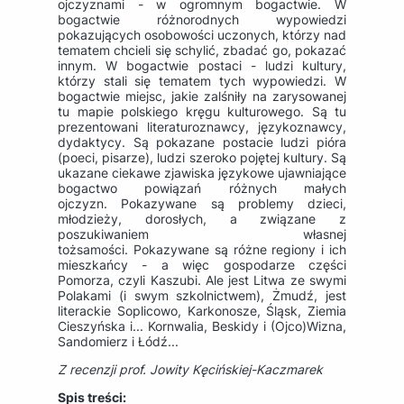
ojczyznami - w ogromnym bogactwie. W
bogactwie różnorodnych wypowiedzi
pokazujących osobowości uczonych, którzy nad
tematem chcieli się schylić, zbadać go, pokazać
innym. W bogactwie postaci - ludzi kultury,
którzy stali się tematem tych wypowiedzi. W
bogactwie miejsc, jakie zalśniły na zarysowanej
tu mapie polskiego kręgu kulturowego. Są tu
prezentowani literaturoznawcy, językoznawcy,
dydaktycy. Są pokazane postacie ludzi pióra
(poeci, pisarze), ludzi szeroko pojętej kultury. Są
ukazane ciekawe zjawiska językowe ujawniające
bogactwo powiązań różnych małych
ojczyzn. Pokazywane są problemy dzieci,
młodzieży, dorosłych, a związane z
poszukiwaniem własnej
tożsamości. Pokazywane są różne regiony i ich
mieszkańcy - a więc gospodarze części
Pomorza, czyli Kaszubi. Ale jest Litwa ze swymi
Polakami (i swym szkolnictwem), Żmudź, jest
literackie Soplicowo, Karkonosze, Śląsk, Ziemia
Cieszyńska i... Kornwalia, Beskidy i (Ojco)Wizna,
Sandomierz i Łódź...
Z recenzji prof. Jowity Kęcińskiej-Kaczmarek
Spis treści: