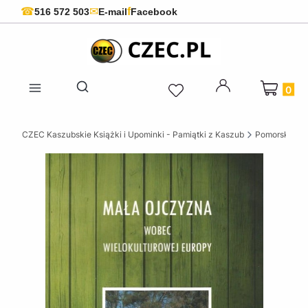
f
☎
✉
516 572 503
E-mail
Facebook
Produkty 
Otwórz wyszukiwarkę
CZEC Kaszubskie Książki i Upominki - Pamiątki z Kaszub
Pomorskie ks