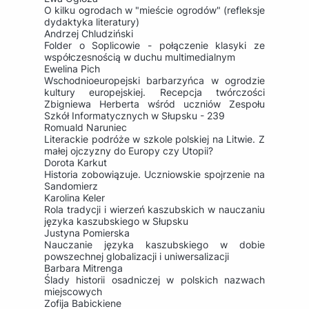
O kilku ogrodach w "mieście ogrodów" (refleksje
dydaktyka literatury)
Andrzej Chludziński
Folder o Soplicowie - połączenie klasyki ze
współczesnością w duchu multimedialnym
Ewelina Pich
Wschodnioeuropejski barbarzyńca w ogrodzie
kultury europejskiej. Recepcja twórczości
Zbigniewa Herberta wśród uczniów Zespołu
Szkół Informatycznych w Słupsku - 239
Romuald Naruniec
Literackie podróże w szkole polskiej na Litwie. Z
małej ojczyzny do Europy czy Utopii?
Dorota Karkut
Historia zobowiązuje. Uczniowskie spojrzenie na
Sandomierz
Karolina Keler
Rola tradycji i wierzeń kaszubskich w nauczaniu
języka kaszubskiego w Słupsku
Justyna Pomierska
Nauczanie języka kaszubskiego w dobie
powszechnej globalizacji i uniwersalizacji
Barbara Mitrenga
Ślady historii osadniczej w polskich nazwach
miejscowych
Zofija Babickiene