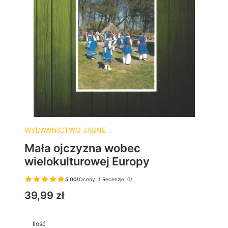
WYDAWNICTWO JASNE
Mała ojczyzna wobec
wielokulturowej Europy
5.00
(Oceny: 1 Recenzje: 0)
Cena
39,99 zł
Ilość