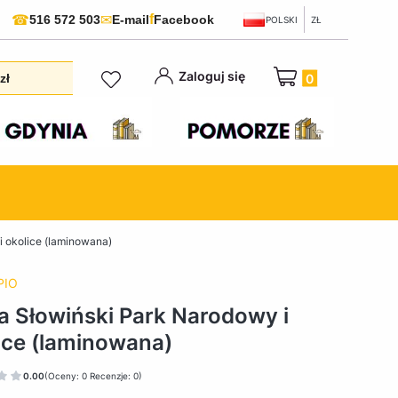
f
☎
✉
516 572 503
E-mail
Facebook
POLSKI
ZŁ
Produkty w koszyku:
Zaloguj się
zł
 okolice (laminowana)
PIO
 Słowiński Park Narodowy i
ice (laminowana)
0.00
(Oceny: 0 Recenzje: 0)