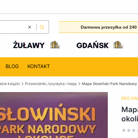
Darmowa przesyłka od 240 
Wyczyść
Szukaj
BLOG
KONTAKT
kie książki
Przewodniki, turystyka i mapy
Mapa Słowiński Park Narodowy i
EKO KA
Mapa
okol