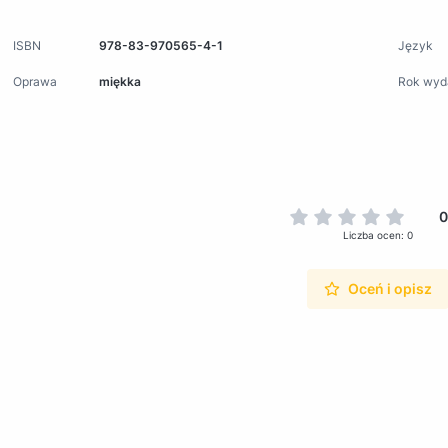
ISBN
978-83-970565-4-1
Język
Oprawa
miękka
Rok wyd
0
Liczba ocen: 0
Oceń i opisz