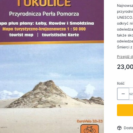
Najnows
przyrodn
UNESCO. 
odkryć ni
odwiedza
także sk
odwiedze
Śmierci z
Przejdź d
Cena
23,00
Ilość
sz
Dost