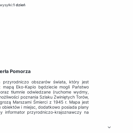
wysyłki:
1 dzień
Perła Pomorza
 przyrodniczo obszarów świata, który jest
 mapą Eko-Kapio będziecie mogli Państwo
e oraz tłumnie odwiedzane (ruchome wydmy,
możliwości poznania Szlaku Zwiniętych Torów,
grozą Marszami Śmierci z 1945 r. Mapa jest
gu obiektów i miejsc, dodatkowo posiada plany
y informator przyrodniczo-krajoznawczy na