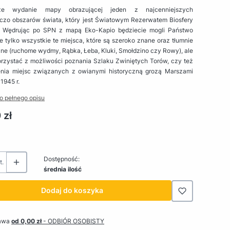
ze wydanie mapy obrazującej jeden z najcenniejszych
iczo obszarów świata, który jest Światowym Rezerwatem Biosfery
Wędrując po SPN z mapą Eko-Kapio będziecie mogli Państwo
e tylko wszystkie te miejsca, które są szeroko znane oraz tłumnie
ne (ruchome wydmy, Rąbka, Łeba, Kluki, Smołdzino czy Rowy), ale
orzystać z możliwości poznania Szlaku Zwiniętych Torów, czy też
nia miejsc związanych z owianymi historyczną grozą Marszami
 1945 r.
o pełnego opisu
 zł
Dostępność:
t.
średnia ilość
Dodaj do koszyka
awa
od 0,00 zł
- ODBIÓR OSOBISTY