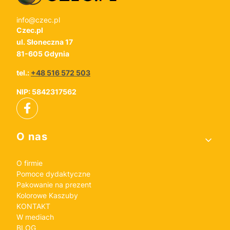
info@czec.pl
Czec.pl
ul. Słoneczna 17
81-605 Gdynia
tel.:
+48 516 572 503
NIP: 5842317562
Linki w stopce
O nas
O firmie
Pomoce dydaktyczne
Pakowanie na prezent
Kolorowe Kaszuby
KONTAKT
W mediach
BLOG