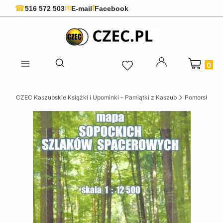
f
☎
✉
516 572 503
E-mail
Facebook
Produkty 
Otwórz wyszukiwarkę
CZEC Kaszubskie Książki i Upominki - Pamiątki z Kaszub
Pomorskie ks