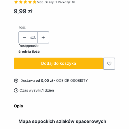
5.00
(Oceny: 1 Recenzje: 0)
Cena
9,99 zł
Ilość
szt.
Dostępność:
średnia ilość
Dodaj do koszyka
Dostawa
od 0,00 zł
- ODBIÓR OSOBISTY
Czas wysyłki:
1 dzień
Opis
Mapa sopockich szlaków spacerowych