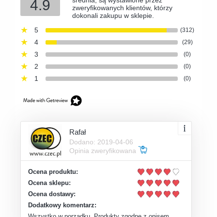
średnia, są wystawione przez
4.9
zweryfikowanych klientów, którzy
dokonali zakupu w sklepie.
5
(312)
4
(29)
3
(0)
2
(0)
1
(0)
Rafał
Dodano: 2019-04-06
Opinia zweryfikowana
Ocena produktu:
Ocena sklepu:
Ocena dostawy:
Dodatkowy komentarz:
Wszystko w porządku. Produkty zgodne z opisem.