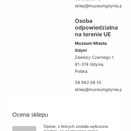
sklep@muzeumgdynia.pl
Osoba
odpowiedzialna
na terenie UE
Muzeum Miasta
Gdyni
Zawiszy Czarnego 1
81-374 Gdynia,
Polska
58 662 09 10
sklep@muzeumgdynia.pl
Ocena sklepu
Opinie, z których została wyliczona