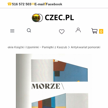
f
☎
✉
516 572 503
E-mail
Facebook
Produkty 
Otwórz wyszukiwarkę
szubskie Książki i Upominki - Pamiątki z Kaszub
Antykwariat pomorski