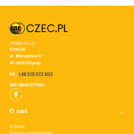
info@czec.pl
Czec.pl
ul. Słoneczna 17
81-605 Gdynia
tel.:
+48 516 572 503
NIP: 5842317562
Linki w stopce
O nas
O firmie
Pomoce dydaktyczne