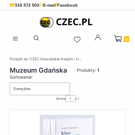
f
☎
✉
516 572 503
E-mail
Facebook
Produkty 
Otwórz wyszukiwarkę
Przejdź do:
CZEC Kaszubskie Książki i Upominki - Pamiątki z Kaszub
Muzeum Gdańska
Produkty:
1
Lista produktów
Sortowanie:
Domyślne
Strona
z 1