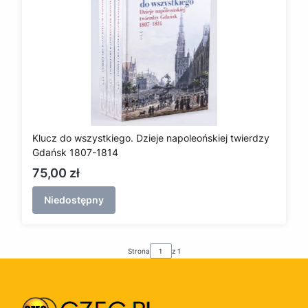
Klucz do wszystkiego. Dzieje napoleońskiej twierdzy
Gdańsk 1807-1814
Cena
75,00 zł
Niedostępny
Strona
z 1