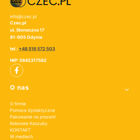
info@czec.pl
Czec.pl
ul. Słoneczna 17
81-605 Gdynia
tel.:
+48 516 572 503
NIP: 5842317562
Linki w stopce
O nas
O firmie
Pomoce dydaktyczne
Pakowanie na prezent
Kolorowe Kaszuby
KONTAKT
W mediach