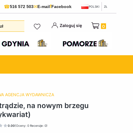
f
☎
✉
516 572 503
E-mail
Facebook
POLSKI
ZŁ
Produkty w koszyku:
Zaloguj się
zł
WA AGENCJA WYDAWNICZA
trądzie, na nowym brzegu
ykwariat)
0.00
(Oceny: 0 Recenzje: 0)