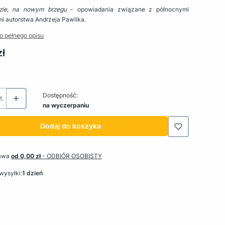
zie, na nowym brzegu
- opowiadania związane z północnymi
i autorstwa Andrzeja Pawlika.
o pełnego opisu
zł
Dostępność:
t.
na wyczerpaniu
Dodaj do koszyka
awa
od 0,00 zł
- ODBIÓR OSOBISTY
wysyłki:
1 dzień