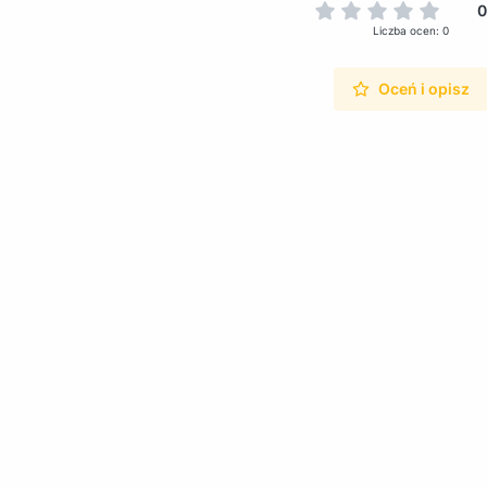
0
Liczba ocen: 0
Oceń i opisz