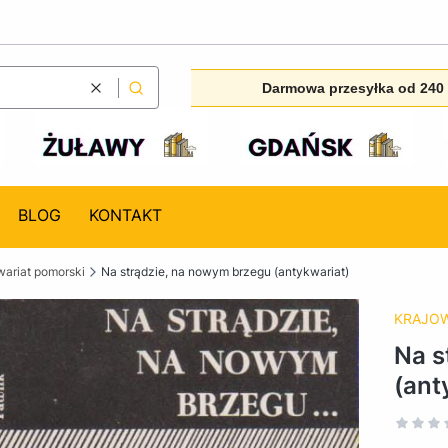
Darmowa przesyłka od 240 
Wyczyść
Szukaj
BLOG
KONTAKT
ariat pomorski
Na strądzie, na nowym brzegu (antykwariat)
KRAJO
Na s
(ant