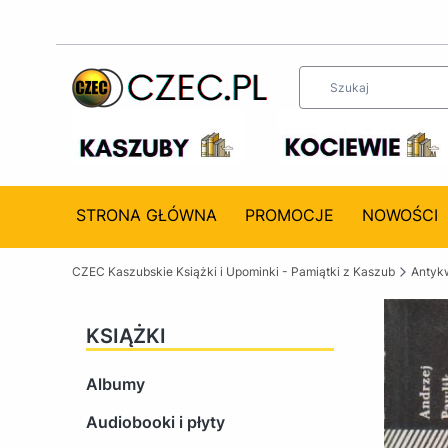
STRONA GŁÓWNA
PROMOCJE
NOWOŚCI
CZEC Kaszubskie Książki i Upominki - Pamiątki z Kaszub
Antykw
KSIĄŻKI
Albumy
Audiobooki i płyty