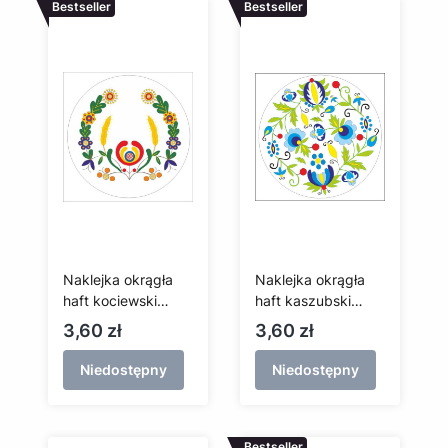
Bestseller
Bestseller
Naklejka okrągła
Naklejka okrągła
haft kociewski
haft kaszubski
(biały rak)
(szkoła żukowska)
Cena
Cena
3,60 zł
3,60 zł
Niedostępny
Niedostępny
Bestseller