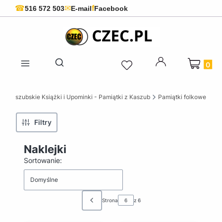
f
☎
✉
516 572 503
E-mail
Facebook
Produkty 
Otwórz wyszukiwarkę
C Kaszubskie Książki i Upominki - Pamiątki z Kaszub
Pamiątki folkowe
Filtry
Naklejki
Lista produktów
Sortowanie:
Domyślne
Strona
z 6
Poprzednie produkty