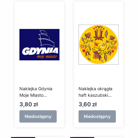
Naklejka Gdynia
Naklejka okrągła
Moje Miasto
haft kaszubski
(prostokątna)
(szkoła
Cena
Cena
3,80 zł
3,60 zł
borowiacka)
Niedostępny
Niedostępny