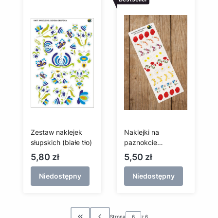
Zestaw naklejek
Naklejki na
słupskich (białe tło)
paznokcie
kociewskie
Cena
Cena
5,80 zł
5,50 zł
Niedostępny
Niedostępny
Strona
z 6