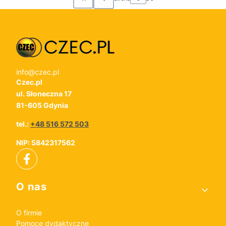
Wróć do pierwszej strony z produktami
info@czec.pl
Czec.pl
ul. Słoneczna 17
81-605 Gdynia
tel.:
+48 516 572 503
NIP: 5842317562
Linki w stopce
O nas
O firmie
Pomoce dydaktyczne