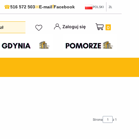
f
☎
✉
516 572 503
E-mail
Facebook
POLSKI
ZŁ
Produkty w koszyku:
Zaloguj się
zł
Strona
z 1