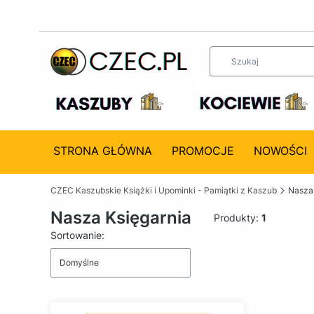
STRONA GŁÓWNA
PROMOCJE
NOWOŚCI
CZEC Kaszubskie Książki i Upominki - Pamiątki z Kaszub
Nasza 
Nasza Księgarnia
Produkty:
1
Lista produktów
Sortowanie:
Domyślne