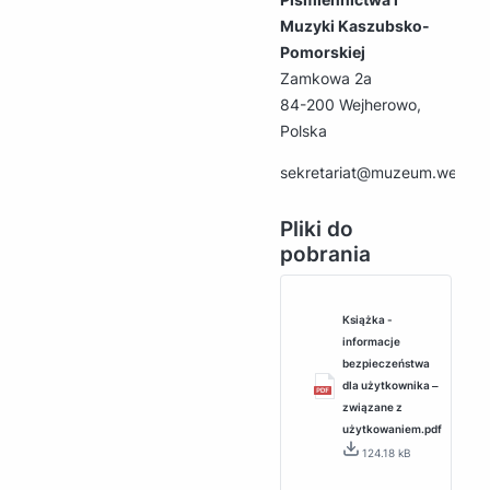
Muzyki Kaszubsko-
Pomorskiej
Zamkowa 2a
84-200 Wejherowo,
Polska
sekretariat@muzeum.wejher
Pliki do
pobrania
Książka -
informacje
bezpieczeństwa
dla użytkownika ‒
związane z
użytkowaniem.pdf
124.18 kB