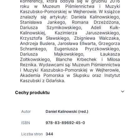
konferencji, która odbyła się w grudniu 2016
roku w Muzeum Piśmiennictwa i Muzyki
Kaszubsko-Pomorskiej w Wejherowie. W książce
znalazły się artykuły: Daniela Kalinowskiego,
Stanisława Jankego, Romana Drzeżdżona,
Dariusza Szymikowskiego, Adeli Kuik-
Kalinowskiej, Kazimierza Jaruszewskiego,
Krzysztofa Sławskiego, Zbigniewa Walczaka,
Andrzeja Buslera, Jarosława Ellwarta, Grzegorza
Schramkego, Eugeniusza Pryczkowskiego,
Dariusza Majkowskiego, Łaukasza
Zoltkowskiego, Blanche Krbechek i Milosa
Reznika. Wydawcami są: Muzeum Piśmiennictwa
i Muzyki Kaszubsko-Pomorskiej w Wejherowie,
Akademia Pomorska w Słupsku oraz Instytut
Kaszubski z Gdańska.
Cechy produktu
Autor
Daniel Kalinowski (red.)
ISBN
978-83-89692-45-0
Liczba stron
344