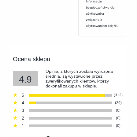
Informacje
bezpieczeństwa dla
użytkownika ‒
związane z
użytkowaniem książki.
Ocena sklepu
Opinie, z których została wyliczona
średnia, są wystawione przez
4.9
zweryfikowanych klientów, którzy
dokonali zakupu w sklepie.
5
(312)
4
(29)
3
(0)
2
(0)
1
(0)