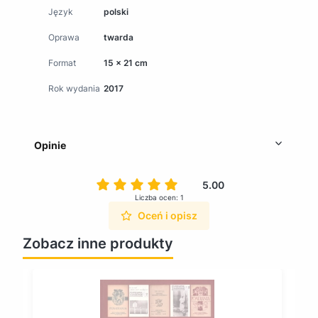
Język
polski
Oprawa
twarda
Format
15 x 21 cm
Rok wydania
2017
Opinie
5.00
Liczba ocen: 1
Oceń i opisz
Zobacz inne produkty