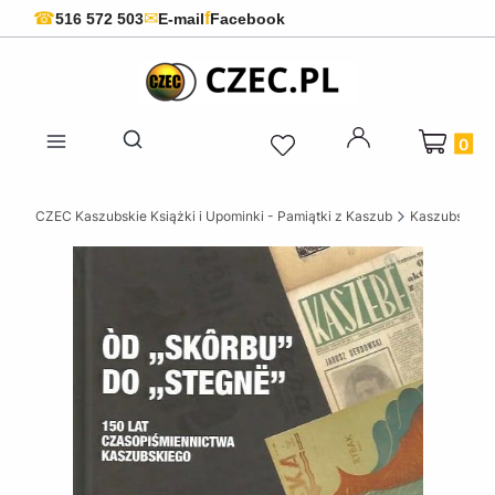
f
☎
✉
516 572 503
E-mail
Facebook
Produkty 
Otwórz wyszukiwarkę
CZEC Kaszubskie Książki i Upominki - Pamiątki z Kaszub
Kaszubskie k