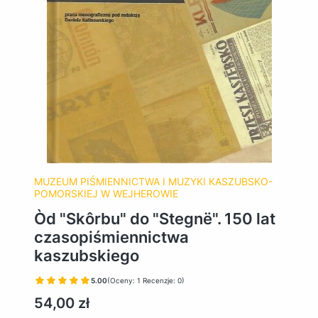
MUZEUM PIŚMIENNICTWA I MUZYKI KASZUBSKO-
POMORSKIEJ W WEJHEROWIE
Òd "Skôrbu" do "Stegnë". 150 lat
czasopiśmiennictwa
kaszubskiego
5.00
(Oceny: 1 Recenzje: 0)
Cena
54,00 zł