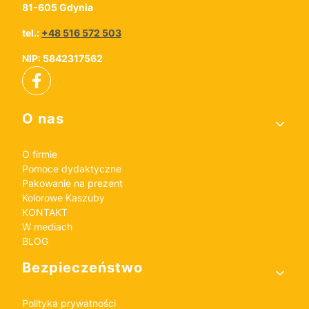
81-605 Gdynia
tel.:
+48 516 572 503
NIP: 5842317562
Linki w stopce
O nas
O firmie
Pomoce dydaktyczne
Pakowanie na prezent
Kolorowe Kaszuby
KONTAKT
W mediach
BLOG
Bezpieczeństwo
Polityka prywatności