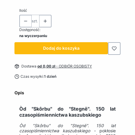
Ilość
szt.
Dostępność:
na wyczerpaniu
Dodaj do koszyka
Dostawa
od 0,00 zł
- ODBIÓR OSOBISTY
Czas wysyłki:
1 dzień
Opis
Òd "Skôrbu" do "Stegnë". 150 lat
czasopiśmiennictwa kaszubskiego
Òd "Skôrbu" do "Stegnë".
150 lat
czasopiśmiennictwa kaszubskiego
- pokłosie