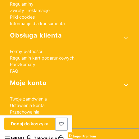
Regulaminy
Zwroty i reklamacje
Pliki cookies
Informacje dla konsumenta
Obsługa klienta
Formy płatności
Regulamin kart podarunkowych
Paczkomaty
FAQ
Moje konto
Twoje zamówienia
Ustawienia konta
Przechowalnia
Dodaj do koszyka
Sklep internetowy
Shoper Premium
Produkty w koszyku: 0. Zobacz szczeg
Zaloguj się
MENU