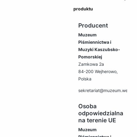
produktu
Producent
Muzeum
Piśmiennictwa i
Muzyki Kaszubsko-
Pomorskiej
Zamkowa 2a
84-200 Wejherowo,
Polska
sekretariat@muzeum.wejher
Osoba
odpowiedzialna
na terenie UE
Muzeum
Piśmiennictwa i