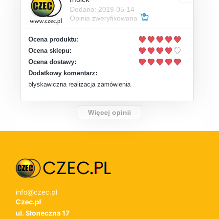
Dodano: 2019-05-14
Opinia zweryfikowana
Ocena produktu:
Ocena sklepu:
Ocena dostawy:
Dodatkowy komentarz:
błyskawiczna realizacja zamówienia
Więcej opinii
info@czec.pl
Czec.pl
ul. Słoneczna 17