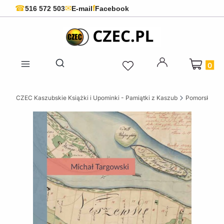
f
☎
✉
516 572 503
E-mail
Facebook
Produkty 
Otwórz wyszukiwarkę
CZEC Kaszubskie Książki i Upominki - Pamiątki z Kaszub
Pomorskie ks