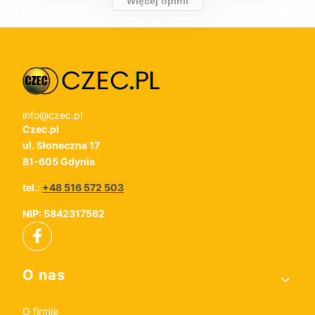
Więcej opinii
info@czec.pl
Czec.pl
ul. Słoneczna 17
81-605 Gdynia
tel.:
+48 516 572 503
NIP: 5842317562
Linki w stopce
O nas
O firmie