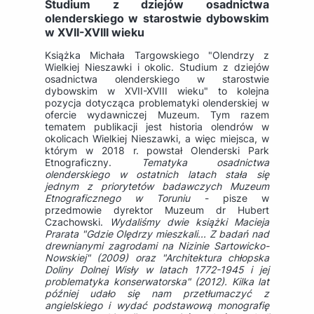
Studium z dziejów osadnictwa
olenderskiego w starostwie dybowskim
w XVII-XVIII wieku
Książka Michała Targowskiego "Olendrzy z
Wielkiej Nieszawki i okolic. Studium z dziejów
osadnictwa olenderskiego w starostwie
dybowskim w XVII-XVIII wieku" to kolejna
pozycja dotycząca problematyki olenderskiej w
ofercie wydawniczej Muzeum. Tym razem
tematem publikacji jest historia olendrów w
okolicach Wielkiej Nieszawki, a więc miejsca, w
którym w 2018 r. powstał Olenderski Park
Etnograficzny.
Tematyka osadnictwa
olenderskiego w ostatnich latach stała się
jednym z priorytetów badawczych Muzeum
Etnograficznego w Toruniu
- pisze w
przedmowie dyrektor Muzeum dr Hubert
Czachowski.
Wydaliśmy dwie książki Macieja
Prarata "Gdzie Olędrzy mieszkali... Z badań nad
drewnianymi zagrodami
na Nizinie Sartowicko-
Nowskiej" (2009) oraz "Architektura chłopska
Doliny Dolnej Wisły w latach 1772-1945 i jej
problematyka konserwatorska" (2012). Kilka lat
później udało się nam przetłumaczyć z
angielskiego i wydać podstawową monografię