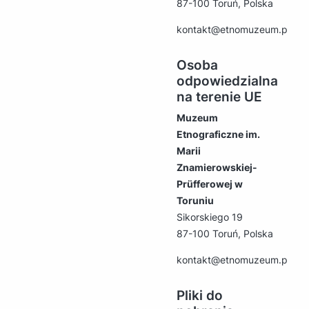
87-100 Toruń, Polska
kontakt@etnomuzeum.pl
Osoba
odpowiedzialna
na terenie UE
Muzeum
Etnograficzne im.
Marii
Znamierowskiej-
Prüfferowej w
Toruniu
Sikorskiego 19
87-100 Toruń, Polska
kontakt@etnomuzeum.pl
Pliki do