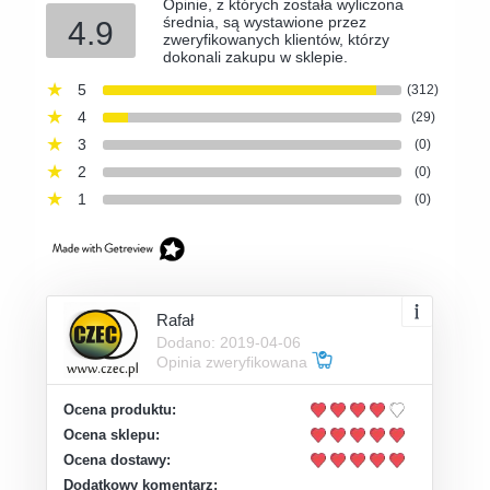
Opinie, z których została wyliczona
średnia, są wystawione przez
4.9
zweryfikowanych klientów, którzy
dokonali zakupu w sklepie.
5
(312)
4
(29)
3
(0)
2
(0)
1
(0)
Rafał
Dodano: 2019-04-06
Opinia zweryfikowana
Ocena produktu:
Ocena sklepu:
Ocena dostawy:
Dodatkowy komentarz: