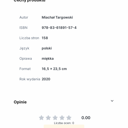
Autor
Miachał Targowski
ISBN
978-83-61891-57-4
Liczba stron
158
Język
polski
Oprawa
miękka
Format
16,5 x 23,5 cm
Rok wydania
2020
Opinie
0.00
Liczba ocen: 0