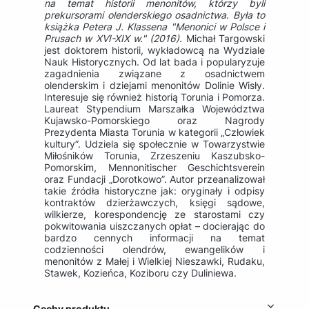
na temat historii menonitów, którzy byli
prekursorami olenderskiego osadnictwa. Była to
książka Petera J. Klassena "Menonici w Polsce i
Prusach w XVI-XIX w." (2016).
Michał Targowski
jest doktorem historii, wykładowcą na Wydziale
Nauk Historycznych. Od lat bada i popularyzuje
zagadnienia związane z osadnictwem
olenderskim i dziejami menonitów Dolinie Wisły.
Interesuje się również historią Torunia i Pomorza.
Laureat Stypendium Marszałka Województwa
Kujawsko-Pomorskiego oraz Nagrody
Prezydenta Miasta Torunia w kategorii „Człowiek
kultury”. Udziela się społecznie w Towarzystwie
Miłośników Torunia, Zrzeszeniu Kaszubsko-
Pomorskim, Mennonitischer Geschichtsverein
oraz Fundacji „Dorotkowo”. Autor przeanalizował
takie źródła historyczne jak: oryginały i odpisy
kontraktów dzierżawczych, księgi sądowe,
wilkierze, korespondencję ze starostami czy
pokwitowania uiszczanych opłat – docierając do
bardzo cennych informacji na temat
codzienności olendrów, ewangelików i
menonitów z Małej i Wielkiej Nieszawki, Rudaku,
Stawek, Kozieńca, Koziboru czy Duliniewa.
Cechy produktu