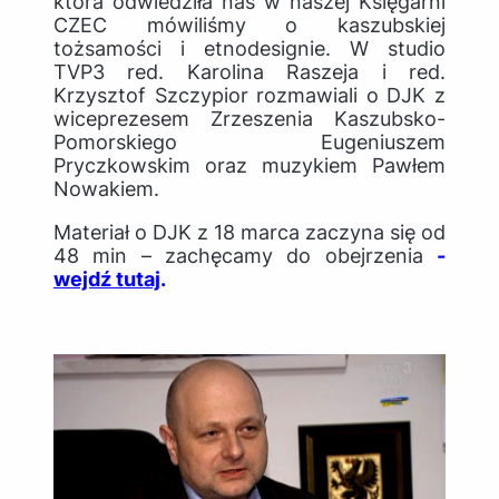
która odwiedziła nas w naszej Księgarni
CZEC mówiliśmy o kaszubskiej
tożsamości i etnodesignie. W studio
TVP3 red. Karolina Raszeja i red.
Krzysztof Szczypior rozmawiali o DJK z
wiceprezesem Zrzeszenia Kaszubsko-
Pomorskiego Eugeniuszem
Pryczkowskim oraz muzykiem Pawłem
Nowakiem.
Materiał o DJK z 18 marca zaczyna się od
48 min – zachęcamy do obejrzenia
-
wejdź tutaj
.