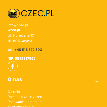
info@czec.pl
Czec.pl
ul. Słoneczna 17
81-605 Gdynia
tel.:
+48 516 572 503
NIP: 5842317562
Linki w stopce
O nas
O firmie
Pomoce dydaktyczne
Pakowanie na prezent
Kolorowe Kaszuby