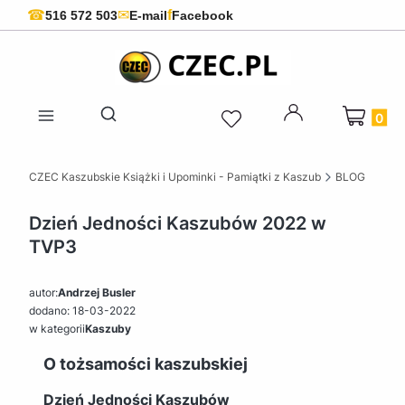
f
☎
✉
516 572 503
E-mail
Facebook
Produkty 
Otwórz wyszukiwarkę
CZEC Kaszubskie Książki i Upominki - Pamiątki z Kaszub
BLOG
Dzień Jedności Kaszubów 2022 w
TVP3
autor:
Andrzej Busler
dodano: 18-03-2022
w kategorii
Kaszuby
O tożsamości kaszubskiej
Dzień Jedności Kaszubów