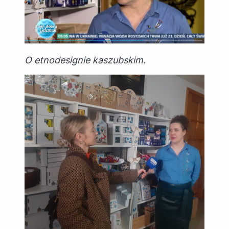
O etnodesignie kaszubskim.