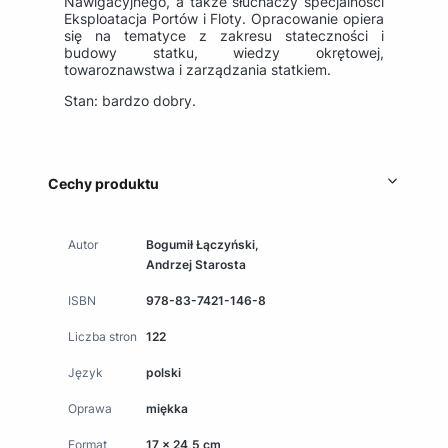
Nawigacyjnego, a także słuchaczy specjalności
Eksploatacja Portów i Floty. Opracowanie opiera
się na tematyce z zakresu stateczności i
budowy statku, wiedzy okrętowej,
towaroznawstwa i zarządzania statkiem.
Stan: bardzo dobry.
Cechy produktu
Autor
Bogumił Łączyński,
Andrzej Starosta
ISBN
978-83-7421-146-8
Liczba stron
122
Język
polski
Oprawa
miękka
Format
17 x 24,5 cm