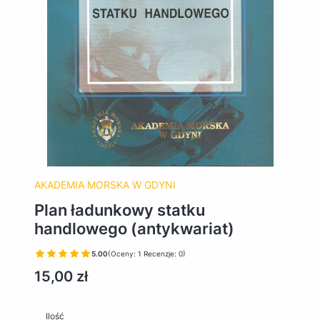
AKADEMIA MORSKA W GDYNI
Plan ładunkowy statku
handlowego (antykwariat)
5.00
(Oceny: 1 Recenzje: 0)
Cena
15,00 zł
Ilość