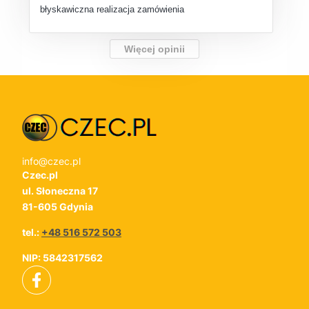
błyskawiczna realizacja zamówienia
Więcej opinii
info@czec.pl
Czec.pl
ul. Słoneczna 17
81-605 Gdynia
tel.:
+48 516 572 503
NIP: 5842317562