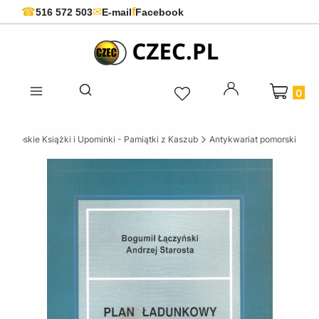
f
☎
✉
516 572 503
E-mail
Facebook
Produkty 
Otwórz wyszukiwarkę
szubskie Książki i Upominki - Pamiątki z Kaszub
Antykwariat pomorski