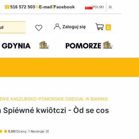
f
☎
✉
516 572 503
E-mail
Facebook
POLSKI
ZŁ
Produkty w koszyku:
Zaloguj się
zł
ENIE KASZUBSKO-POMORSKIE ODDZIAŁ W BANINIE
a Spiéwné kwiôtczi - Òd se cos
5.00
(Oceny: 1 Recenzje: 0)