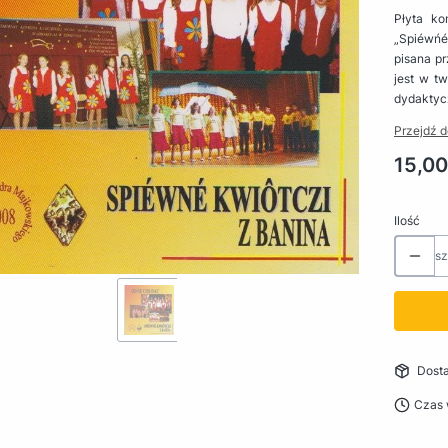
Płyta k
„Spiéwńé
pisana p
jest w t
dydaktycz
Przejdź d
Cena
15,00
Ilość
sz
Dost
Czas 