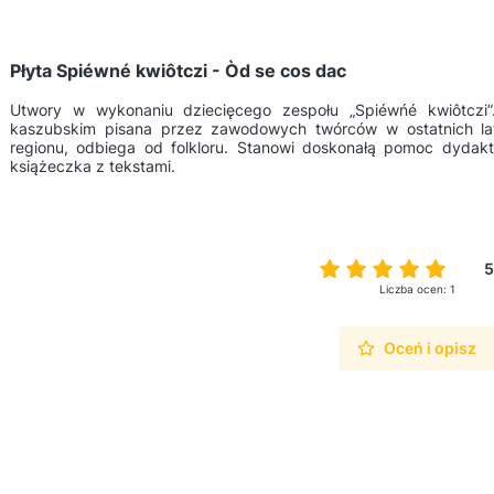
Płyta Spiéwné kwiôtczi - Òd se cos dac
Utwory w wykonaniu dziecięcego zespołu „Spiéwńé kwiôtczi”
kaszubskim pisana przez zawodowych twórców w ostatnich la
regionu, odbiega od folkloru. Stanowi doskonałą pomoc dydakt
książeczka z tekstami.
5
Liczba ocen: 1
Oceń i opisz