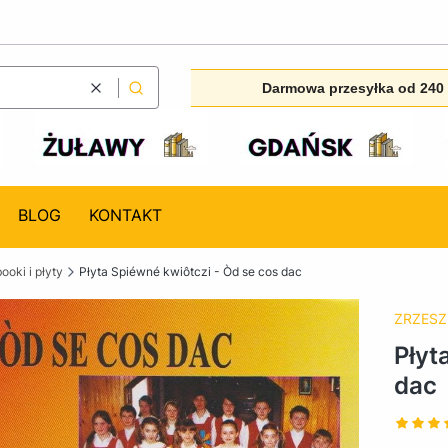
Darmowa przesyłka od 240 
Wyczyść
Szukaj
BLOG
KONTAKT
ooki i płyty
Płyta Spiéwné kwiôtczi - Òd se cos dac
ZRZESZ
Płyt
dac