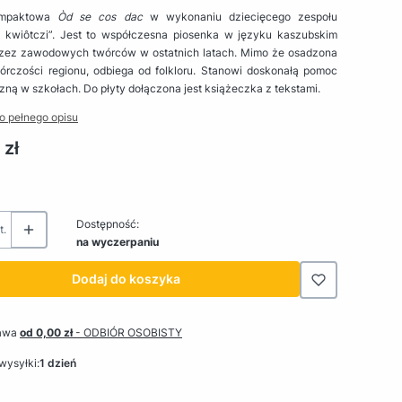
ompaktowa
Òd se cos dac
w wykonaniu dziecięcego zespołu
 kwiôtczi”. Jest to współczesna piosenka w języku kaszubskim
rzez zawodowych twórców w ostatnich latach. Mimo że osadzona
wórczości regionu, odbiega od folkloru. Stanowi doskonałą pomoc
ną w szkołach. Do płyty dołączona jest książeczka z tekstami.
o pełnego opisu
 zł
Dostępność:
t.
na wyczerpaniu
Dodaj do koszyka
awa
od 0,00 zł
- ODBIÓR OSOBISTY
wysyłki:
1 dzień