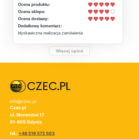
Ocena produktu:
Ocena sklepu:
Ocena dostawy:
Dodatkowy komentarz:
błyskawiczna realizacja zamówienia
Więcej opinii
info@czec.pl
Czec.pl
ul. Słoneczna 17
81-605 Gdynia
tel.:
+48 516 572 503