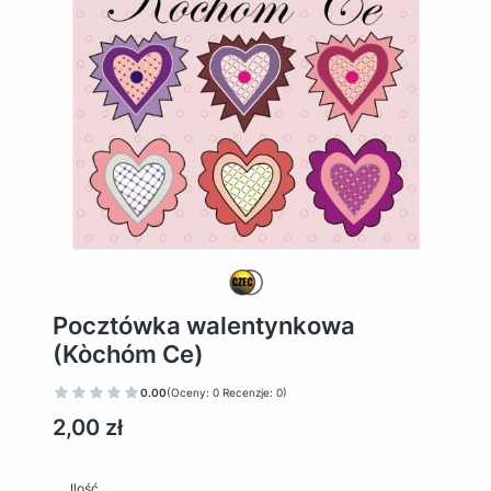
Pocztówka walentynkowa
(Kòchóm Ce)
0.00
(Oceny: 0 Recenzje: 0)
Cena
2,00 zł
Ilość