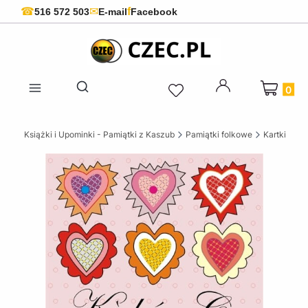
f
☎
✉
516 572 503
E-mail
Facebook
Produkty 
Otwórz wyszukiwarkę
skie Książki i Upominki - Pamiątki z Kaszub
Pamiątki folkowe
Kartki