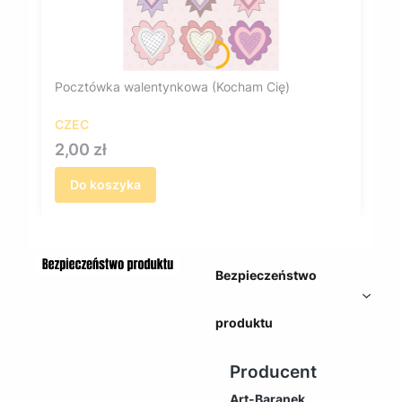
Pocztówka walentynkowa (Kocham Cię)
CZEC
Cena
2,00 zł
Do koszyka
Bezpieczeństwo
produktu
Producent
Art-Baranek