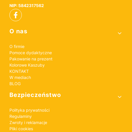
NIP: 5842317562
Linki w stopce
O nas
O firmie
Pomoce dydaktyczne
Pakowanie na prezent
Kolorowe Kaszuby
KONTAKT
W mediach
BLOG
Bezpieczeństwo
Polityka prywatności
Regulaminy
Zwroty i reklamacje
Pliki cookies