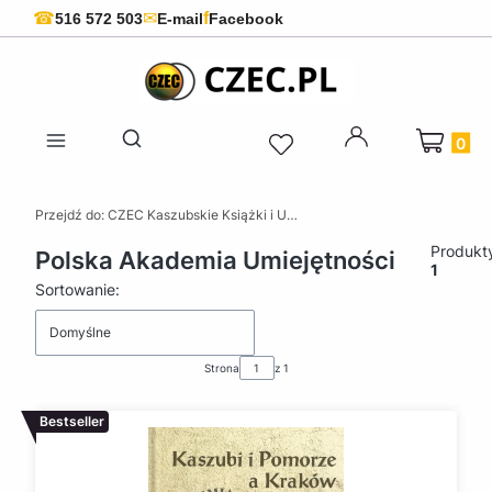
f
☎
✉
516 572 503
E-mail
Facebook
Produkty 
Otwórz wyszukiwarkę
Przejdź do:
CZEC Kaszubskie Książki i Upominki - Pamiątki z Kaszub
Produkt
Polska Akademia Umiejętności
1
Lista produktów
Sortowanie:
Domyślne
Strona
z 1
Bestseller