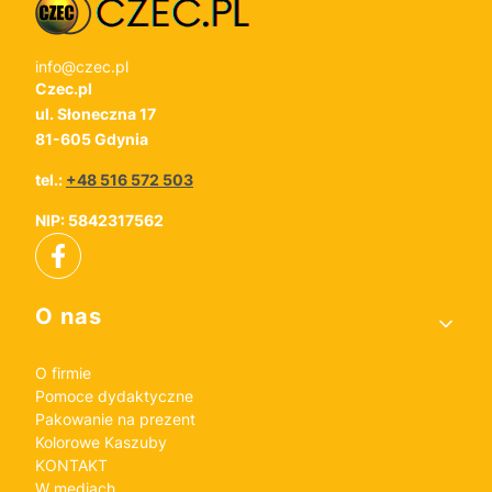
info@czec.pl
Czec.pl
ul. Słoneczna 17
81-605 Gdynia
tel.:
+48 516 572 503
NIP: 5842317562
Linki w stopce
O nas
O firmie
Pomoce dydaktyczne
Pakowanie na prezent
Kolorowe Kaszuby
KONTAKT
W mediach