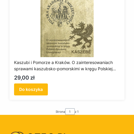
Kaszubi i Pomorze a Kraków. O zainteresowaniach
sprawami kaszubsko-pomorskimi w kręgu Polskiej
Akademii Umiejętności
Cena
29,00 zł
Do koszyka
Strona
z 1