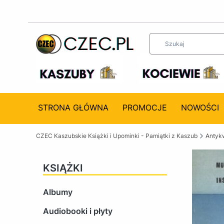
STRONA GŁÓWNA
PROMOCJE
NOWOŚCI
CZEC Kaszubskie Książki i Upominki - Pamiątki z Kaszub
Antykw
KSIĄŻKI
Albumy
Audiobooki i płyty