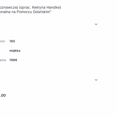
koznawczej (oprac. Kwiryna Handke)
gionalna na Pomorzu Gdańskim”
tron
165
miękka
ania
1986
.00