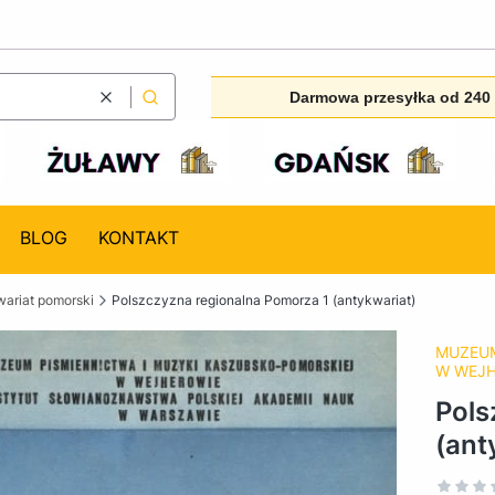
Darmowa przesyłka od 240 
Wyczyść
Szukaj
BLOG
KONTAKT
ariat pomorski
Polszczyzna regionalna Pomorza 1 (antykwariat)
MUZEUM
W WEJ
Pols
(ant