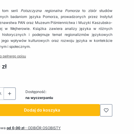
y tom serii
Polszczyzna regionalna Pomorza
to zbiór studiów
nych badaniom języka Pomorza, prowadzonych przez Instytut
znawstwa PAN oraz Muzeum Piśmiennictwa i Muzyki Kaszubsko-
ej w Wejherowie. Książka zawiera analizy języka w różnych
 historycznych i podejmuje temat regionalizmów językowych
 jego wpływów kulturowych oraz rozwoju języka w kontekście
nym i społecznym.
o pełnego opisu
 zł
Dostępność:
t.
na wyczerpaniu
Dodaj do koszyka
awa
od 0,00 zł
- ODBIÓR OSOBISTY