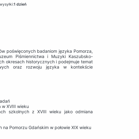
wysyłki:
1 dzień
iów poświęconych badaniom języka Pomorza,
uzeum Piśmiennictwa i Muzyki Kaszubsko-
ch okresach historycznych i podejmuje temat
wych oraz rozwoju języka w kontekście
badań
 w XVIII wieku
ch szkolnych z XVIII wieku jako odmiana
h na Pomorzu Gdańskim w połowie XIX wieku