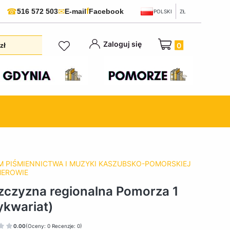
f
☎
✉
516 572 503
E-mail
Facebook
POLSKI
ZŁ
Produkty w koszyku:
Zaloguj się
zł
 PIŚMIENNICTWA I MUZYKI KASZUBSKO-POMORSKIEJ
HEROWIE
zczyzna regionalna Pomorza 1
ykwariat)
0.00
(Oceny: 0 Recenzje: 0)