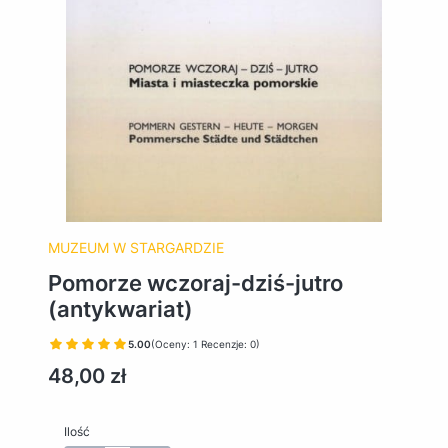
MUZEUM W STARGARDZIE
Pomorze wczoraj-dziś-jutro
(antykwariat)
5.00
(Oceny: 1 Recenzje: 0)
Cena
48,00 zł
Ilość