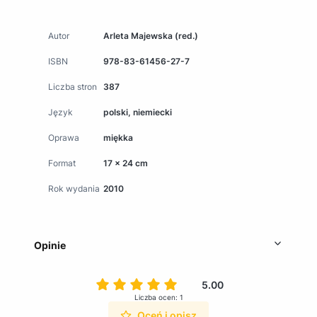
Autor
Arleta Majewska (red.)
ISBN
978-83-61456-27-7
Liczba stron
387
Język
polski, niemiecki
Oprawa
miękka
Format
17 x 24 cm
Rok wydania
2010
Opinie
5.00
Liczba ocen: 1
Oceń i opisz