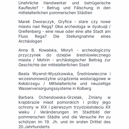
Unehrliche Handwerker und betrügerische
Kaufleute? - Betrug und Fälschung in den
mittelalterlichen pommerschen Städten
Marek Dworaczyk, Gryfice - stare czy nowe
miasto nad Regą? Głos archeologa w dyskusji /
Greifenberg - eine neue oder eine alte Stadt am
Fluss Rega? Die Stellungnahme eines
Archäologen
Anna B. Kowalska, Moryń - archeologiczny
przyczynek do dziejów średniowiecznego
miasta / Mohrin - archäologischer Beitrag zur
Geschichte der mittelalterlichen Stadt
Beata Wywrot-Wyszkowska, Średniowieczne i
wczesnonowożytne urządzenia wodociągowe w
Kołobrzegu / Mittelalterliche und neuzeitige
Wasserversorgungssysteme in Kolberg
Barbara Ochendowska-Grzelak, Zmiany w
krajobrazie miast pomorskich i próby jego
ochrony w XIX i pierwszym trzydziestoleciu XX
wieku / Veränderungen im Stadtbild der
pommerschen Städte und die Versuche ihn zu
schützen im 19. Jh. und im ersten Drittel des
20.Jahrhunderts