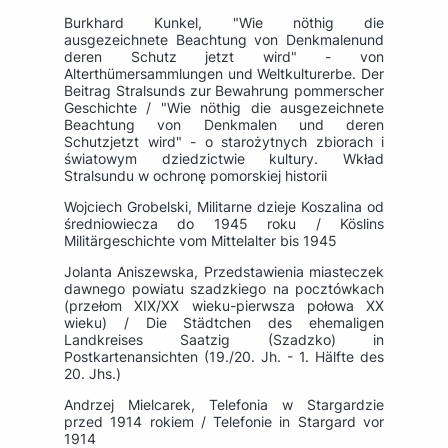
Burkhard Kunkel, "Wie nöthig die
ausgezeichnete Beachtung von Denkmalenund
deren Schutz jetzt wird" - von
Alterthümersammlungen und Weltkulturerbe. Der
Beitrag Stralsunds zur Bewahrung pommerscher
Geschichte / "Wie nöthig die ausgezeichnete
Beachtung von Denkmalen und deren
Schutzjetzt wird" - o starożytnych zbiorach i
światowym dziedzictwie kultury. Wkład
Stralsundu w ochronę pomorskiej historii
Wojciech Grobelski, Militarne dzieje Koszalina od
średniowiecza do 1945 roku / Köslins
Militärgeschichte vom Mittelalter bis 1945
Jolanta Aniszewska, Przedstawienia miasteczek
dawnego powiatu szadzkiego na pocztówkach
(przełom XIX/XX wieku-pierwsza połowa XX
wieku) / Die Städtchen des ehemaligen
Landkreises Saatzig (Szadzko) in
Postkartenansichten (19./20. Jh. - 1. Hälfte des
20. Jhs.)
Andrzej Mielcarek, Telefonia w Stargardzie
przed 1914 rokiem / Telefonie in Stargard vor
1914