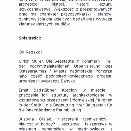
archeologii, historii, historii sztuki,
językoznawstwa. Większość z prezentowanych
prac ma charakter przyczynkarski i stanowi
punkt wyjścia dla kolejnych badań oraz wytycza
kierunek dalszych studiów.
Spis treści:
Od Redakcji
Ulrich Müller, Die Seestädte in Pommern - Teil
der hochmittelalterlichen Urbanisierung des
Ostseeraumes / Miasta nadmorskie Pomorza
jako część późnośredniowiecznego procesu
urbanizacji wybrzeża Bałtyku
Ernst Badstübner, Kościoły w mieście -
znaczenie ich struktury architektonicznej w
kształtowaniu przestrzeni śródmiejskiej / Kirchen
in der Stadt - die Bedeutung ihrer Baugestalt für
die innerstädtische Raumbildung
Justyna Gralak, Nierzetelni rzemieślnicy i
nieuczciwi kupcy? - oszustwa i fałszerstwa w
miastach pomorskich w średniowieczu /