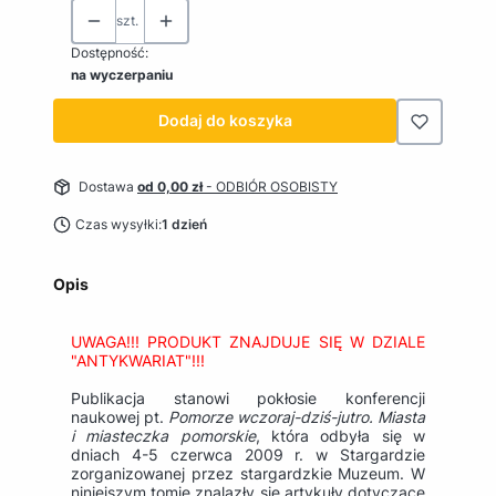
szt.
Dostępność:
na wyczerpaniu
Dodaj do koszyka
Dostawa
od 0,00 zł
- ODBIÓR OSOBISTY
Czas wysyłki:
1 dzień
Opis
UWAGA!!! PRODUKT ZNAJDUJE SIĘ W DZIALE
"ANTYKWARIAT"!!!
Publikacja stanowi pokłosie konferencji
naukowej pt.
Pomorze wczoraj-dziś-jutro. Miasta
i miasteczka pomorskie
, która odbyła się w
dniach 4-5 czerwca 2009 r. w Stargardzie
zorganizowanej przez stargardzkie Muzeum. W
niniejszym tomie znalazły się artykuły dotyczące