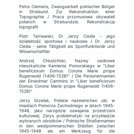
Petra Clemens, Zwangsarbeit polnischer Bürger
in Stralsund. Zur Rekonstruktion einer
Topographie / Praca przymusowa obywateli
polskich w Stralsundzie. Rekonstrukcja
topografii
Piotr Tarnawski, Dr Jerzy Cieśla - jego
działalność sportowa i naukowa / Dr. Jerzy
Cieśla - seine Tätigkeit als Sportfunktionär und
Wissenschaftler
Andrzej Chludziński, Nazwy osobowe
mieszkańców Kamienia Pomorskiego w "Liber
beneficiorum Domus Corone Marie prope
Rugenwold (1406-1528)" / Die Personennamen
der Einwohner Cammins in "Liber beneficiorum
Domus Corone Marie prope Rugenwold (1406-
1528)"
Jerzy Grzelak, Polskie nazewnictwo ulic w
miastach Pomorza Zachodniego w latach 1945-
1948, jako narzędzie oswajania przestrzeni
kulturowej. Zarys problematyki na przykładzie
wybranych ośrodków / Polnische Straßennamen
in den westpommerschen Städten zwischen
1945-1948 als ein Werkzeug für die