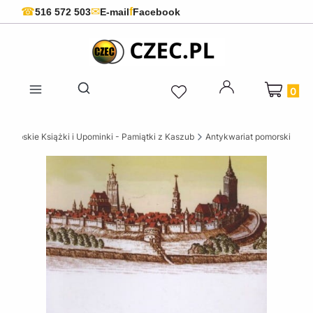
f
☎
✉
516 572 503
E-mail
Facebook
Produkty 
Otwórz wyszukiwarkę
szubskie Książki i Upominki - Pamiątki z Kaszub
Antykwariat pomorski