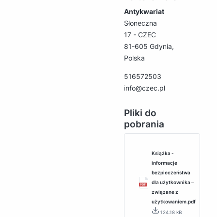
Antykwariat
Słoneczna
17 - CZEC
81-605 Gdynia,
Polska
516572503
info@czec.pl
Pliki do
pobrania
Książka -
informacje
bezpieczeństwa
dla użytkownika ‒
związane z
użytkowaniem.pdf
124.18 kB