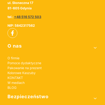
ul. Słoneczna 17
81-605 Gdynia
tel.:
+48 516 572 503
NIP: 5842317562
Linki w stopce
O nas
O firmie
Pomoce dydaktyczne
Pakowanie na prezent
Kolorowe Kaszuby
KONTAKT
W mediach
BLOG
Bezpieczeństwo