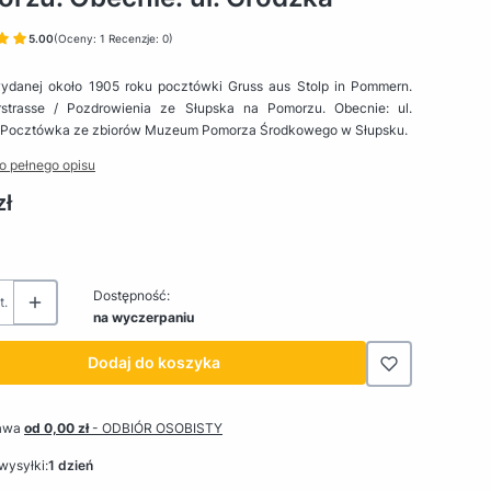
5.00
(Oceny: 1 Recenzje: 0)
wydanej około 1905 roku pocztówki Gruss aus Stolp in Pommern.
rstrasse / Pozdrowienia ze Słupska na Pomorzu. Obecnie: ul.
 Pocztówka ze zbiorów Muzeum Pomorza Środkowego w Słupsku.
o pełnego opisu
zł
Dostępność:
t.
na wyczerpaniu
Dodaj do koszyka
awa
od 0,00 zł
- ODBIÓR OSOBISTY
wysyłki:
1 dzień