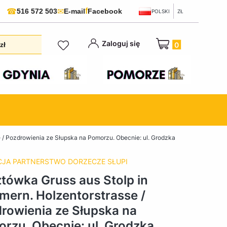
f
☎
✉
516 572 503
E-mail
Facebook
POLSKI
ZŁ
Produkty w koszyku:
Zaloguj się
zł
 / Pozdrowienia ze Słupska na Pomorzu. Obecnie: ul. Grodzka
JA PARTNERSTWO DORZECZE SŁUPI
tówka Gruss aus Stolp in
ern. Holzentorstrasse /
rowienia ze Słupska na
rzu. Obecnie: ul. Grodzka