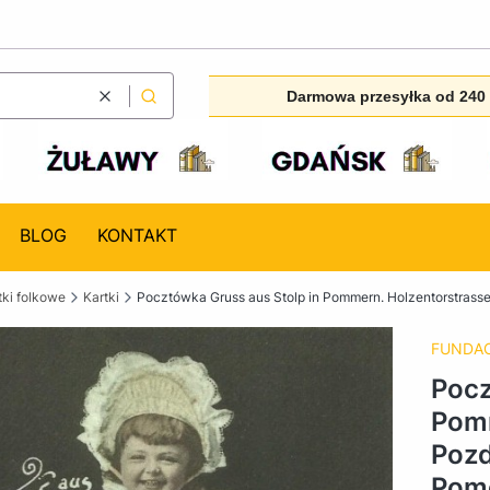
Darmowa przesyłka od 240 
Wyczyść
Szukaj
BLOG
KONTAKT
ki folkowe
Kartki
Pocztówka Gruss aus Stolp in Pommern. Holzentorstrasse
FUNDAC
Pocz
Pomm
Pozd
Pomo