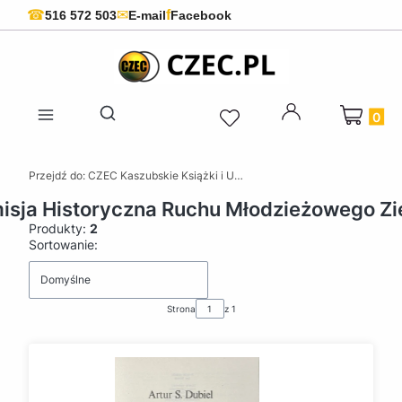
f
☎
✉
516 572 503
E-mail
Facebook
Produkty 
Otwórz wyszukiwarkę
Przejdź do:
CZEC Kaszubskie Książki i Upominki - Pamiątki z Kaszub
sja Historyczna Ruchu Młodzieżowego Zi
Produkty:
2
Lista produktów
Sortowanie:
Domyślne
Strona
z 1