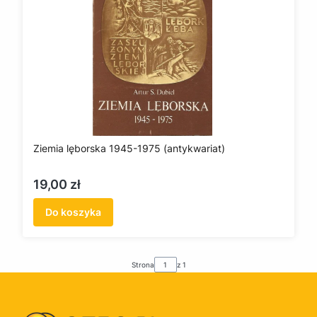
Ziemia lęborska 1945-1975 (antykwariat)
Cena
19,00 zł
Do koszyka
Strona
z 1