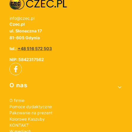
info@czec.pl
Czec.pl
ul. Słoneczna 17
81-605 Gdynia
tel.:
+48 516 572 503
NIP: 5842317562
Linki w stopce
O nas
O firmie
Pomoce dydaktyczne
Pakowanie na prezent
Kolorowe Kaszuby
KONTAKT
W mediach